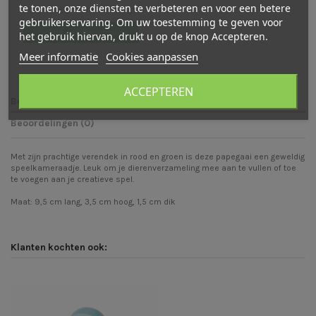
te tonen, onze diensten te verbeteren en voor een betere
Er zijn nog geen beoordelingen
gebruikerservaring. Om uw toestemming te geven voor
Schrijf een beoordeling
het gebruik hiervan, drukt u op de knop Accepteren.
Meer informatie
Cookies aanpassen
ACCEPTEREN
Beschrijving
Beoordelingen (0)
Met zijn prachtige verendek in rood en groen is deze papegaai een geweldig
speelkameraadje. Leuk om je dierenverzameling mee aan te vullen of toe
te voegen aan je creatieve spel.
Maat: 9,5 cm lang, 3,5 cm hoog, 1,5 cm dik
Klanten kochten ook: