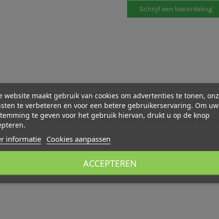
Schrijf een beoordeling
 website maakt gebruik van cookies om advertenties te tonen, on
Beschrijving
Beoordelingen (0)
sten te verbeteren en voor een betere gebruikerservaring. Om uw
temming te geven voor het gebruik hiervan, drukt u op de knop
pauw is een feestje om mee te spelen of om als decoratie neer te zett
epteren.
r informatie
Cookies aanpassen
ACCEPTEREN