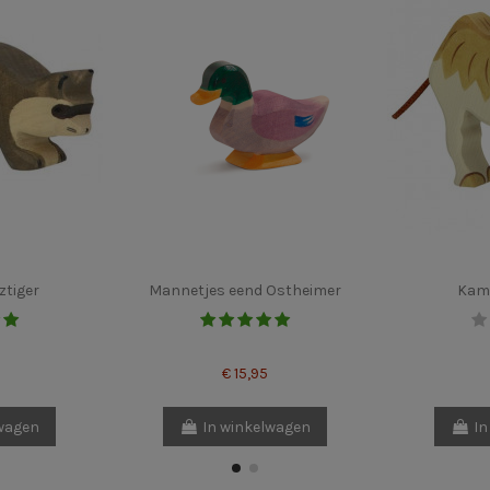
ztiger
Mannetjes eend Ostheimer
Kame
€ 15,95
lwagen
In winkelwagen
In