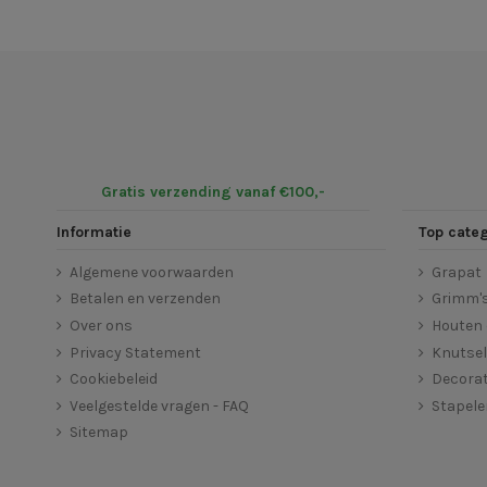
Gratis verzending vanaf €100,-
Informatie
Top cate
Algemene voorwaarden
Grapat
Betalen en verzenden
Grimm'
Over ons
Houten 
Privacy Statement
Knutse
Cookiebeleid
Decorat
Veelgestelde vragen - FAQ
Stapel
Sitemap