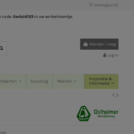
Verlanglijst (
0
)
e code:
Geduld125
in uw winkelmandje.
Mandje
/
Leeg
Log in
Inspiratie &
Scouting
tkaarten
Merken
Informatie
mer