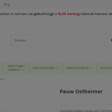
Blog
stus. In ruil voor uw geduld krijgt u
12,5% korting
!
Gebruik hiervoor d
Jaarringen
Seizoenstafel
Seizoenslamp
Ansich
stekers
mer
Pauw Ostheimer
Opengeslagen pauw van Osthei