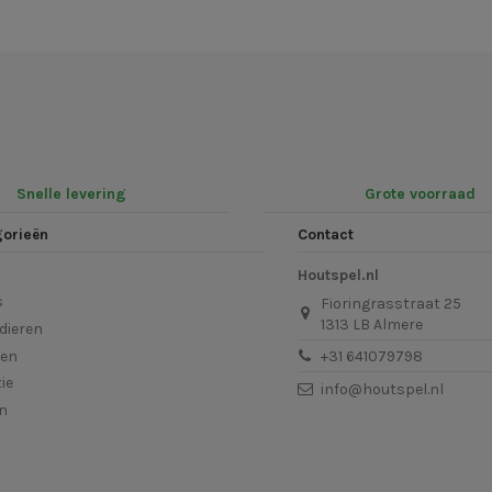
Snelle levering
Grote voorraad
gorieën
Contact
Houtspel.nl
s
Fioringrasstraat 25
1313 LB Almere
dieren
len
+31 641079798
ie
info@houtspel.nl
en