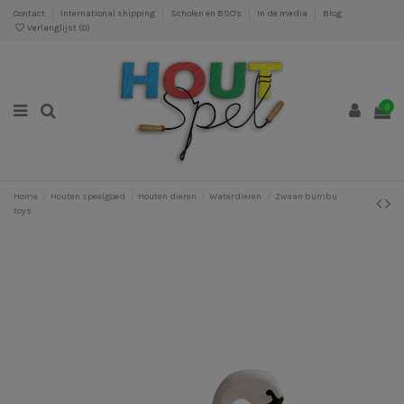
Contact
International shipping
Scholen en BSO's
In de media
Blog
Verlanglijst (
0
)
0
Home
Houten speelgoed
Houten dieren
Waterdieren
Zwaan bumbu
toys