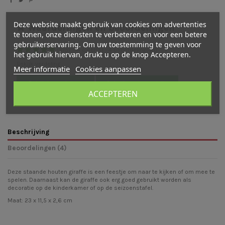
Deze website maakt gebruik van cookies om advertenties
Waarderingen en beoordelingen
te tonen, onze diensten te verbeteren en voor een betere
gebruikerservaring. Om uw toestemming te geven voor
(
5
/
5
)
-
4
cijfer(s) -
4
beoordeling(en)
het gebruik hiervan, drukt u op de knop Accepteren.
Bekijk verdeling
Meer informatie
Cookies aanpassen
Bekijk beoordelingen
Schrijf een beoordeling
ACCEPTEREN
Beschrijving
Beoordelingen (4)
Deze staande houten giraffe is een feestje om naar te kijken of om mee te
spelen. Daarnaast kan de giraffe ook erg goed gebruikt worden als
decoratie op de kinderkamer of op de seizoenstafel.
Maat: 23 x 11,5 x 2,6 cm