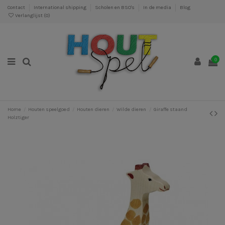
Contact
International shipping
Scholen en BSO's
In de media
Blog
Verlanglijst (
0
)
0
Home
Houten speelgoed
Houten dieren
Wilde dieren
Giraffe staand
Holztiger