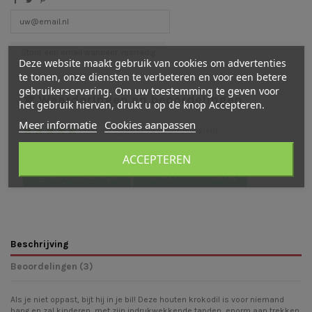
Deze website maakt gebruik van cookies om advertenties
te tonen, onze diensten te verbeteren en voor een betere
gebruikerservaring. Om uw toestemming te geven voor
Waarderingen en beoordelingen
het gebruik hiervan, drukt u op de knop Accepteren.
Meer informatie
Cookies aanpassen
(
5
/
5
)
-
3
cijfer(s) -
2
beoordeling(en)
Bekijk verdeling
ACCEPTEREN
Bekijk beoordelingen
Schrijf een beoordeling
Beschrijving
Beoordelingen (3)
Als je niet oppast, bijt hij in je bil! Deze houten krokodil is voor niemand
bang en zal kinderen, met zijn indrukwekkende tanden, enorm aan trekken.