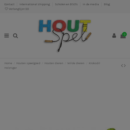
Contact
International shipping
Scholen en BSO's
In de media
Blog
Verlanglijst (
0
)
0
Home
Houten speelgoed
Houten dieren
Wilde dieren
Krokodil
Holztiger