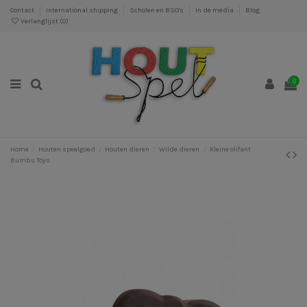
Contact
International shipping
Scholen en BSO's
In de media
Blog
Verlanglijst (
0
)
0
Home
Houten speelgoed
Houten dieren
Wilde dieren
Kleine olifant
Bumbu Toys