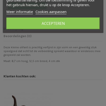
het gebruik hiervan, drukt u op de knop Accepteren.
Schrijf een beoordeling
Meer informatie
Cookies aanpassen
ACCEPTEREN
Beschrijving
Beoordelingen (0)
Deze kleine olifant is prachtig verfijnd in zijn vorm en een geweldig stuk
speelgoed dat echt tot de verbeelding spreekt waardoor er eindeloos mee
gespeeld zal worden.
Maat: 8,7 cm hoog, 12,5 cm breed, 4 cm dik
Klanten kochten ook: