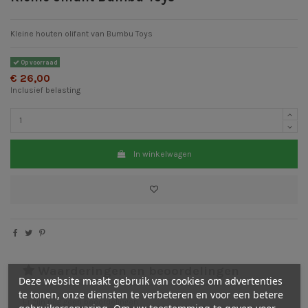
Kleine houten olifant van Bumbu Toys
Op voorraad
€ 26,00
Inclusief belasting
In winkelwagen
Waarderingen en beoordelingen
Deze website maakt gebruik van cookies om advertenties
te tonen, onze diensten te verbeteren en voor een betere
Er zijn nog geen beoordelingen
gebruikerservaring. Om uw toestemming te geven voor