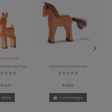
et op voorraad
alfje Bumbu Toys
Veulen bruin Ostheimer
€ 13,75
€ 19,50
Bekijk
In winkelwagen