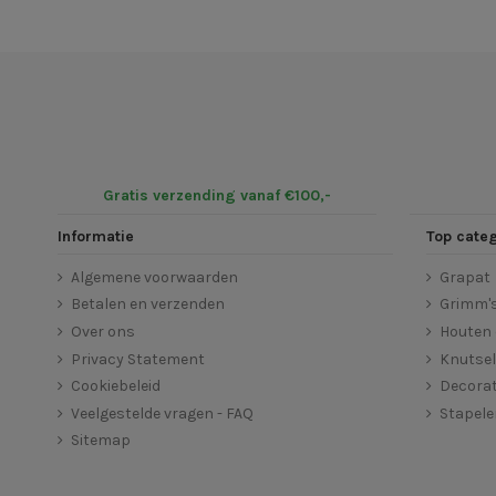
Gratis verzending vanaf €100,-
Informatie
Top cate
Algemene voorwaarden
Grapat
Betalen en verzenden
Grimm'
Over ons
Houten 
Privacy Statement
Knutse
Cookiebeleid
Decorat
Veelgestelde vragen - FAQ
Stapel
Sitemap