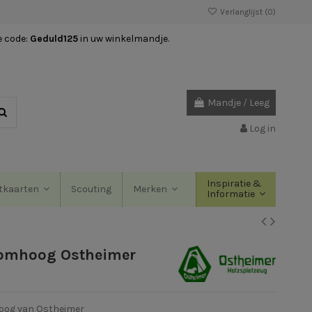
Verlanglijst (
0
)
e code:
Geduld125
in uw winkelmandje.
Mandje
/
Leeg
Log in
Inspiratie &
Scouting
tkaarten
Merken
Informatie
f omhoog Ostheimer
mhoog van Ostheimer