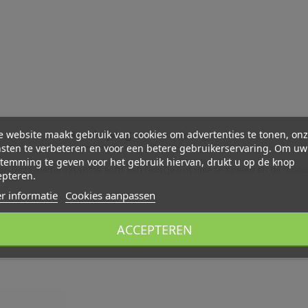
 website maakt gebruik van cookies om advertenties te tonen, on
Beschrijving
Beoordelingen (0)
sten te verbeteren en voor een betere gebruikerservaring. Om uw
temming te geven voor het gebruik hiervan, drukt u op de knop
er. Deze kleine olifant is echt een feestje om mee te spelen en de moo
epteren.
r informatie
Cookies aanpassen
ACCEPTEREN