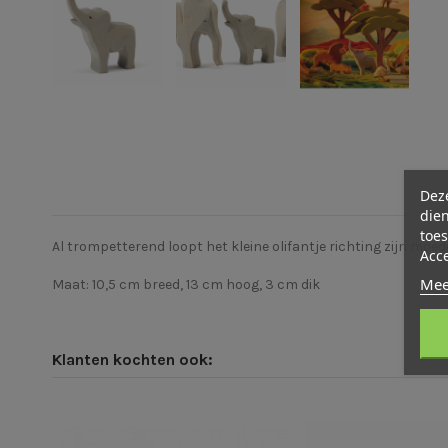
Deze
dien
toes
Al trompetterend loopt het kleine olifantje richting zijn moed
Acc
Mee
Maat: 10,5 cm breed, 13 cm hoog, 3 cm dik
Klanten kochten ook: