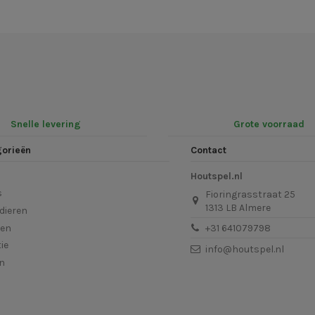
Snelle levering
Grote voorraad
gorieën
Contact
Houtspel.nl
s
Fioringrasstraat 25
1313 LB Almere
dieren
len
+31 641079798
ie
info@houtspel.nl
en