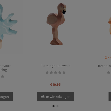
Ni
er voor
Flamingo Holzwald
Herten k
sring
€ 19,95
lwagen
In winkelwagen