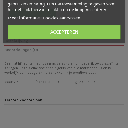
gebruikerservaring. Om uw toestemming te geven voor
Er zijn nog geen beoordelingen
het gebruik hiervan, drukt u op de knop Accepteren.
Schrijf een beoordeling
Meer informatie
Cookies aanpassen
ACCEPTEREN
Beschrijving
Beoordelingen (0)
Daar ligt hij, achter het hoge gras verscholen om dadelijk tevoorschijn te
springen. Deze kleine spelende tijger is van alle markten thuis en is
werkelijk een feestje om te betrekken in je creatieve spel.
Maat: 7,5 cm breed (zonder staart), 4 cm hoog, 2,5 cm dik
Klanten kochten ook: