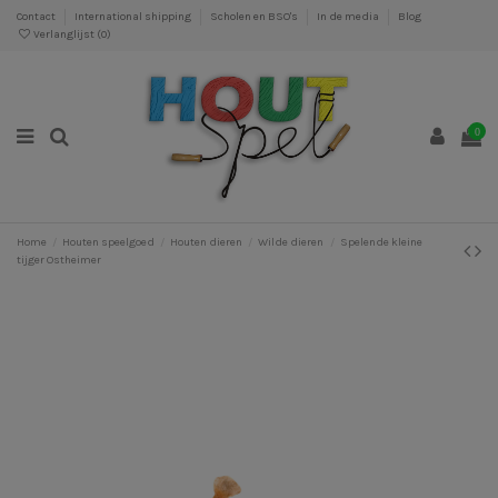
Contact
International shipping
Scholen en BSO's
In de media
Blog
Verlanglijst (
0
)
0
Home
Houten speelgoed
Houten dieren
Wilde dieren
Spelende kleine
tijger Ostheimer