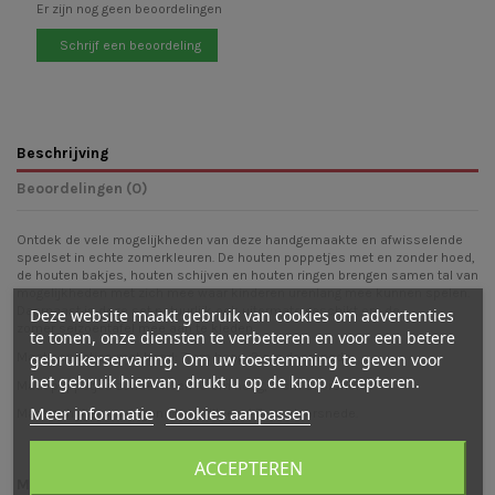
Er zijn nog geen beoordelingen
Schrijf een beoordeling
Beschrijving
Beoordelingen (0)
Ontdek de vele mogelijkheden van deze handgemaakte en afwisselende
speelset in echte zomerkleuren. De houten poppetjes met en zonder hoed,
de houten bakjes, houten schijven en houten ringen brengen samen tal van
mogelijkheden met zich mee waar kinderen urenlang mee kunnen spelen.
Daarnaast is deze set natuurlijk ook uitermate geschikt om de
Deze website maakt gebruik van cookies om advertenties
zomer seizoentafel mee aan te kleden.
te tonen, onze diensten te verbeteren en voor een betere
gebruikerservaring. Om uw toestemming te geven voor
Maat poppetjes met hoed: 7 cm hoog, 3 cm doorsnede
het gebruik hiervan, drukt u op de knop Accepteren.
Maat poppetjes zonder hoed: 6 cm hoog, 3 cm doorsnelde
Meer informatie
Cookies aanpassen
Maat schijfjes en ringen : 1 cm dik en 4,7 cm doorsnede.
ACCEPTEREN
Mogelijk vind je ook leuk