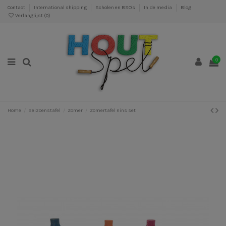
Contact
International shipping
Scholen en BSO's
In de media
Blog
Verlanglijst (
0
)
0
Home
Seizoenstafel
Zomer
Zomertafel nins set