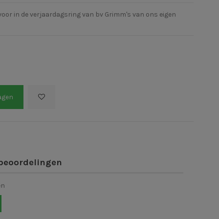
voor in de verjaardagsring van bv Grimm's van ons eigen
agen
beoordelingen
en