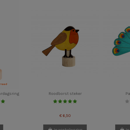
rraad
aardagsring
Roodborst steker
Pa
€ 6,50
In winkelwagen
In