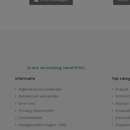
Gratis verzending vanaf €100,-
Informatie
Top cate
Algemene voorwaarden
Grapat
Betalen en verzenden
Grimm'
Over ons
Houten 
Privacy Statement
Knutse
Cookiebeleid
Decorat
Veelgestelde vragen - FAQ
Stapel