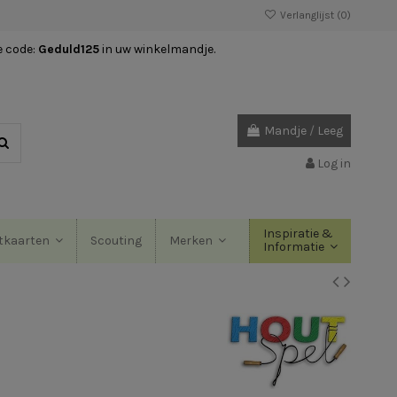
Verlanglijst (
0
)
e code:
Geduld125
in uw winkelmandje.
Mandje
/
Leeg
Log in
Inspiratie &
Scouting
tkaarten
Merken
Informatie