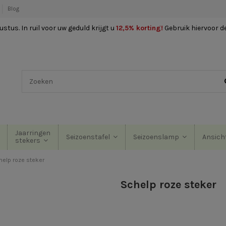
Blog
stus. In ruil voor uw geduld krijgt u
12,5% korting
!
Gebruik hiervoor d
Jaarringen
Seizoenstafel
Seizoenslamp
Ansich
stekers
help roze steker
Schelp roze steker