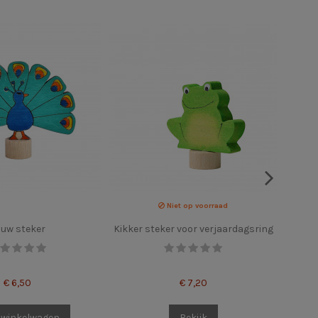
Niet op voorraad
uw steker
Kikker steker voor verjaardagsring
B
€ 6,50
€ 7,20
 winkelwagen
Bekijk