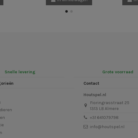
Snelle levering
Grote voorraad
gorieën
Contact
Houtspel.nl
s
Fioringrasstraat 25
1313 LB Almere
dieren
len
+31 641079798
ie
info@houtspel.nl
en