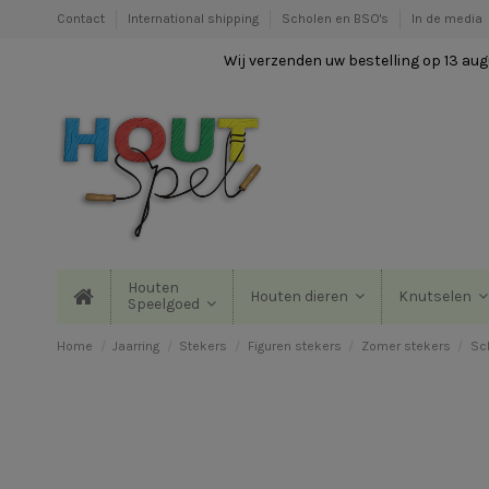
Contact
International shipping
Scholen en BSO's
In de media
Wij verzenden uw bestelling op 13 augu
Houten
Houten dieren
Knutselen
Speelgoed
Home
Jaarring
Stekers
Figuren stekers
Zomer stekers
Sc