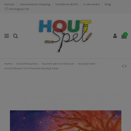
Contact
International shipping
Scholen en BSO's
In de media
Blog
Verlanglijst (
0
)
0
Home
Ansichtkaarten
Kaarten per kunstenaar
Baukje Exler
Ansichtkaart Sint Maarten Baukje Exler