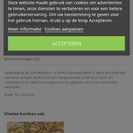
Deze website maakt gebruik van cookies om advertenties
te tonen, onze diensten te verbeteren en voor een betere
Er zijn nog geen beoordelingen
gebruikerservaring. Om uw toestemming te geven voor
het gebruik hiervan, drukt u op de knop Accepteren.
Schrijf een beoordeling
Meer informatie
Cookies aanpassen
ACCEPTEREN
Beschrijving
Beoordelingen (0)
Geweldig op de Sint Maarten- of Herfst seizoenstafel is deze ansichtkaart
van twee kindjes welke met een lampionnetje in het bos lopen. En
natuurlijk is de kaart ook super leuk om gewoon eens aan iemand te
versturen.
Maat: 15 x 10,5 cm
Klanten kochten ook: