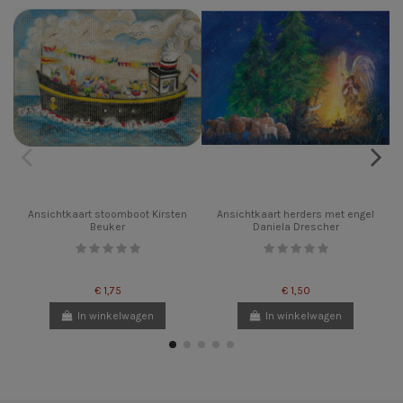
Ansichtkaart stoomboot Kirsten
Ansichtkaart herders met engel
Beuker
Daniela Drescher
€ 1,75
€ 1,50
In winkelwagen
In winkelwagen