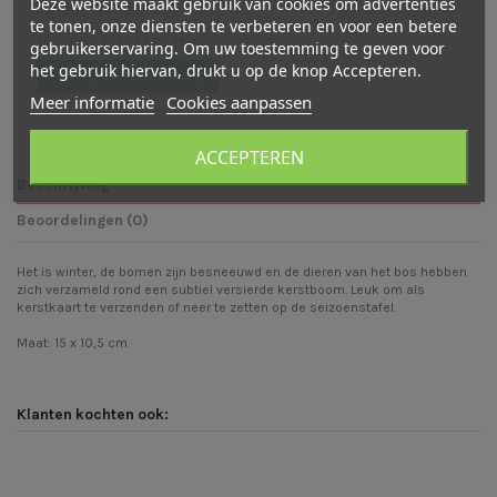
Deze website maakt gebruik van cookies om advertenties
te tonen, onze diensten te verbeteren en voor een betere
Er zijn nog geen beoordelingen
gebruikerservaring. Om uw toestemming te geven voor
het gebruik hiervan, drukt u op de knop Accepteren.
Schrijf een beoordeling
Meer informatie
Cookies aanpassen
ACCEPTEREN
Beschrijving
Beoordelingen (0)
Het is winter, de bomen zijn besneeuwd en de dieren van het bos hebben
zich verzameld rond een subtiel versierde kerstboom. Leuk om als
kerstkaart te verzenden of neer te zetten op de seizoenstafel.
Maat: 15 x 10,5 cm
Klanten kochten ook: