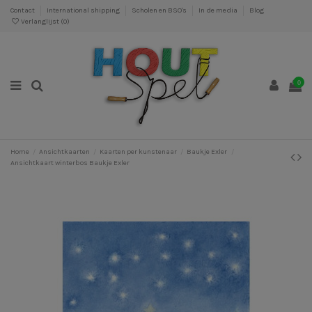
Contact
International shipping
Scholen en BSO's
In de media
Blog
Verlanglijst (
0
)
0
Home
Ansichtkaarten
Kaarten per kunstenaar
Baukje Exler
Ansichtkaart winterbos Baukje Exler