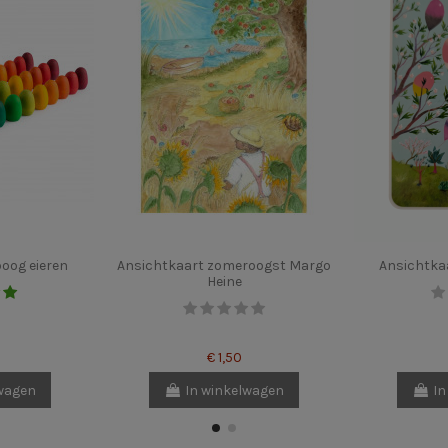
oog eieren
Ansichtkaart zomeroogst Margo
Ansichtkaa
Heine
€ 1,50
lwagen
In winkelwagen
In