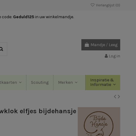
Verlanglijst (
0
)
e code:
Geduld125
in uw winkelmandje.
Mandje
/
Leeg
Log in
Inspiratie &
Scouting
tkaarten
Merken
Informatie
klok elfjes bijdehansje