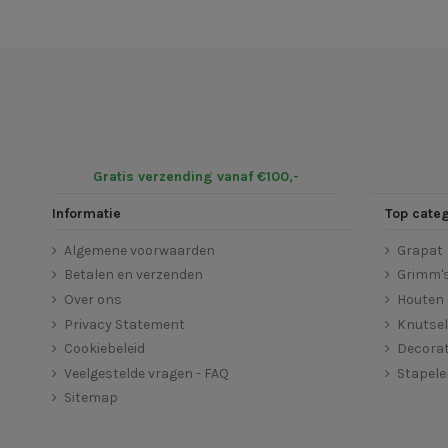
Gratis verzending vanaf €100,-
Informatie
Top cate
Algemene voorwaarden
Grapat
Betalen en verzenden
Grimm'
Over ons
Houten 
Privacy Statement
Knutse
Cookiebeleid
Decorat
Veelgestelde vragen - FAQ
Stapel
Sitemap