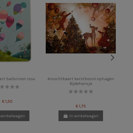
rt ballonnen Izou
Ansichtkaart kerstboom optuigen
Ansic
Bijdehansje
€ 1,50
€ 1,75
 winkelwagen
In winkelwagen