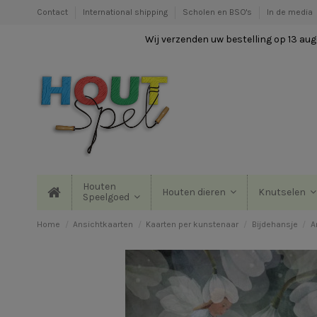
Contact
International shipping
Scholen en BSO's
In de media
Wij verzenden uw bestelling op 13 augu
Houten
Houten dieren
Knutselen
Speelgoed
Home
Ansichtkaarten
Kaarten per kunstenaar
Bijdehansje
A