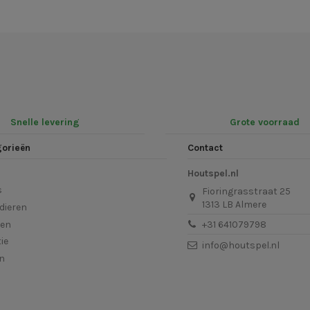
Snelle levering
Grote voorraad
gorieën
Contact
Houtspel.nl
s
Fioringrasstraat 25
1313 LB Almere
dieren
len
+31 641079798
ie
info@houtspel.nl
en