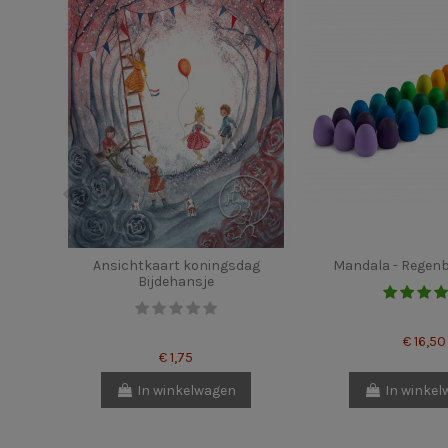
Ansichtkaart koningsdag
Mandala - Regenb
Bijdehansje
€ 16,50
€ 1,75
In winkelwagen
In winke