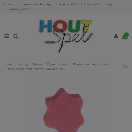
Contact
International shipping
Scholen en BSO's
In de media
Blog
Verlanglijst (
0
)
0
Home
Jaarring
Stekers
Figuren stekers
Bloemen en planten stekers
Roze bloem steker voor verjaardagsring