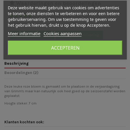
Waarderingen en beoordelingen
Deze website maakt gebruik van cookies om advertenties
te tonen, onze diensten te verbeteren en voor een betere
(
5
/
5
)
-
2
cijfer(s) -
2
beoordeling(en)
gebruikerservaring. Om uw toestemming te geven voor
het gebruik hiervan, drukt u op de knop Accepteren.
Bekijk verdeling
Meer informatie
Cookies aanpassen
Bekijk beoordelingen
Schrijf een beoordeling
ACCEPTEREN
Beschrijving
Beoordelingen (2)
Deze leuke roze bloem is gemaakt om te plaatsen in de verjaardagsring
van Grimm's maar kan natuurlijk ook heel goed op de seizoenstafel worden
geplaatst.
Hoogte steker: 7 cm
Klanten kochten ook: