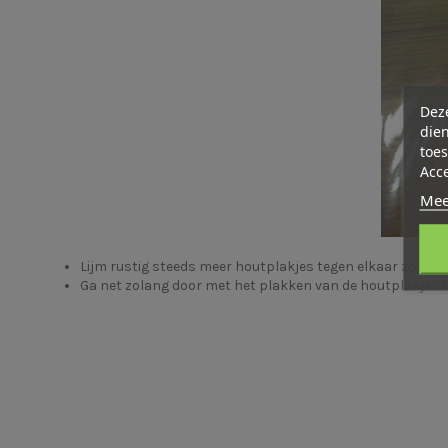
Deze
dien
toes
Acc
Mee
Lijm rustig steeds meer houtplakjes tegen elkaar zodat
Ga net zolang door met het plakken van de houtplakjes to