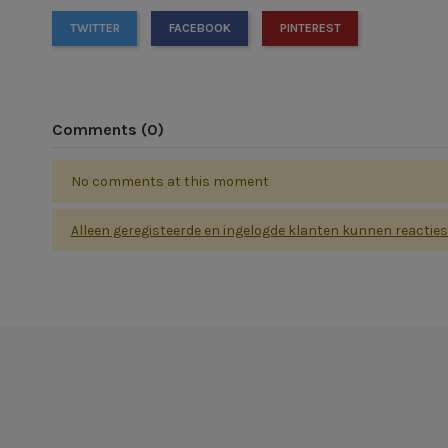
TWITTER
FACEBOOK
PINTEREST
Comments (0)
No comments at this moment
Alleen geregisteerde en ingelogde klanten kunnen reactie