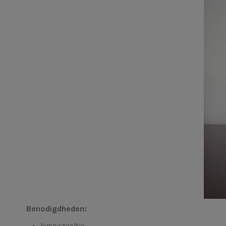
Benodigdheden:
lijmpistooltje