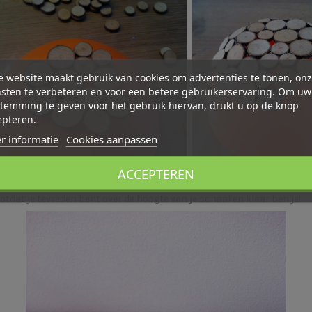
 website maakt gebruik van cookies om advertenties te tonen, on
.
sten te verbeteren en voor een betere gebruikerservaring. Om uw
temming te geven voor het gebruik hiervan, drukt u op de knop
epteren.
r informatie
Cookies aanpassen
ACCEPTEREN
 er langzaam een echte schaal ontstaat.
tdat je tevreden bent over de hoogte van je schaal en klaar ben je!