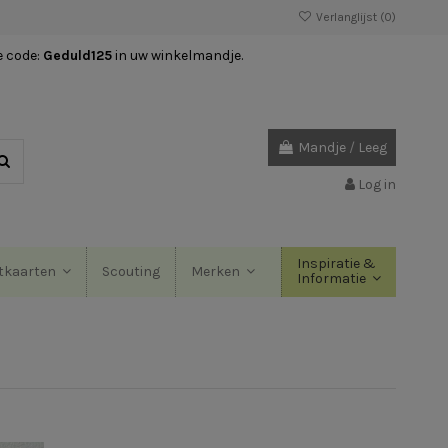
Verlanglijst (
0
)
e code:
Geduld125
in uw winkelmandje.
Mandje
/
Leeg
Log in
Inspiratie &
Scouting
tkaarten
Merken
Informatie