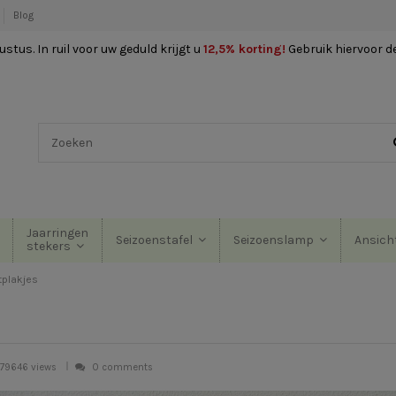
Blog
stus. In ruil voor uw geduld krijgt u
12,5% korting
!
Gebruik hiervoor d
Jaarringen
Seizoenstafel
Seizoenslamp
Ansich
stekers
tplakjes
179646 views
0 comments