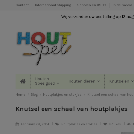
Contact
International shipping
Scholen en BSO's
In de media
Wij verzenden uw bestelling op 13 augu
Houten
Houten dieren
Knutselen
Speelgoed
Home
Blog
Houtplakjes en stokjes
Knutsel een schaal van hou
Knutsel een schaal van houtplakjes
February 28, 2014
Houtplakjes en stokjes
27
likes