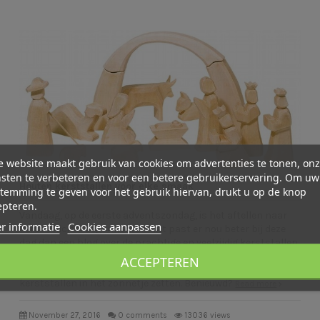
 website maakt gebruik van cookies om advertenties te tonen, on
sten te verbeteren en voor een betere gebruikerservaring. Om uw
Houten kerststallen voor elke smaak
temming te geven voor het gebruik hiervan, drukt u op de knop
epteren.
Vandaag, op de eerste adventszondag, is het aftellen naar
r informatie
Cookies aanpassen
kerst officieel begonnen. En wat past er nou beter bij deze
dag dan een blog over de prachtige en veelzijdig kerststallen
uit ons assortiment? Daarom hebben we voor jullie een blog
ACCEPTEREN
gemaakt waarin we maar liefst 14 prachtige houten
kerststallen in het zonnetje zetten. Benieuwd?
Read more
November 27, 2016
0 comments
13036 views