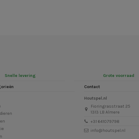
Snelle levering
Grote voorraad
gorieën
Contact
Houtspel.nl
s
Fioringrasstraat 25
1313 LB Almere
dieren
len
+31 641079798
ie
info@houtspel.nl
en