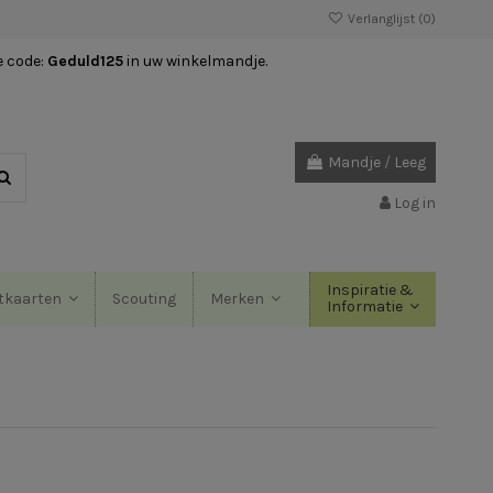
Verlanglijst (
0
)
e code:
Geduld125
in uw winkelmandje.
Mandje
/
Leeg
Log in
Inspiratie &
Scouting
tkaarten
Merken
Informatie