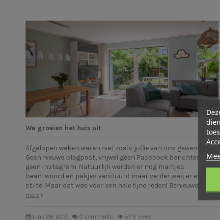
Deze
dien
We groeien het huis uit
toes
Acc
Afgelopen weken waren niet zoals jullie van ons gewend zijn.
Mee
Geen nieuwe blogpost, vrijwel geen Facebook berichten,
geen instagram. Natuurlijk werden er nog mailtjes
beantwoord en pakjes verstuurd maar verder was er even
stilte. Maar dat was voor een hele fijne reden! Benieuwd?
Read
more
June 28, 2017
0 comments
5719 views