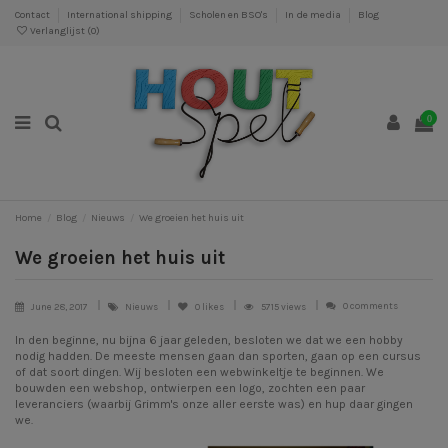
Contact
International shipping
Scholen en BSO's
In de media
Blog
Verlanglijst (
0
)
0
Home
Blog
Nieuws
We groeien het huis uit
We groeien het huis uit
0 comments
June 28, 2017
Nieuws
0
likes
5715 views
In den beginne, nu bijna 6 jaar geleden, besloten we dat we een hobby
nodig hadden. De meeste mensen gaan dan sporten, gaan op een cursus
of dat soort dingen. Wij besloten een webwinkeltje te beginnen. We
bouwden een webshop, ontwierpen een logo, zochten een paar
leveranciers (waarbij
Grimm's
onze aller eerste was) en hup daar gingen
we.