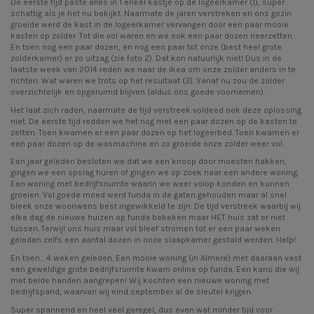
De eerste tijd paste alles in 1 enkel kastje op de logeerkamer (1), super
schattig als je het nu bekijkt. Naarmate de jaren verstreken en ons gezin
groeide werd de kast in de logeerkamer vervangen door een paar mooie
kasten op zolder. Tot die vol waren en we ook een paar dozen neerzetten.
En toen nog een paar dozen, en nog een paar tot onze (best heel grote
zolderkamer) er zo uitzag (zie foto 2). Dat kon natuurlijk niet! Dus in de
laatste week van 2014 reden we naar de ikea om onze zolder anders in te
richten. Wat waren we trots op het resultaat (3). Vanaf nu zou de zolder
overzichtelijk en opgeruimd blijven (aldus ons goede voornemen).
Het laat zich raden, naarmate de tijd verstreek voldeed ook deze oplossing
niet. De eerste tijd redden we het nog met een paar dozen op de kasten te
zetten. Toen kwamen er een paar dozen op het logeerbed. Toen kwamen er
een paar dozen op de wasmachine en zo groeide onze zolder weer vol.
Een jaar geleden besloten we dat we een knoop door moesten hakken,
gingen we een opslag huren of gingen we op zoek naar een andere woning.
Een woning met bedrijfsruimte waarin we weer volop konden en kunnen
groeien. Vol goede moed werd funda in de gaten gehouden maar al snel
bleek onze woonwens best ingewikkeld te zijn. De tijd verstreek waarbij wij
elke dag de nieuwe huizen op funda bekeken maar HET huis zat er niet
tussen. Terwijl ons huis maar vol bleef stromen tot er een paar weken
geleden zelfs een aantal dozen in onze slaapkamer gestald werden. Help!
En toen... 4 weken geleden. Een mooie woning (in Almere) met daaraan vast
een geweldige grote bedrijfsruimte kwam online op funda. Een kans die wij
met beide handen aangrepen! Wij kochten een nieuwe woning met
bedrijfspand, waarvan wij eind september al de sleutel krijgen.
Super spannend en heel veel geregel, dus even wat minder tijd voor