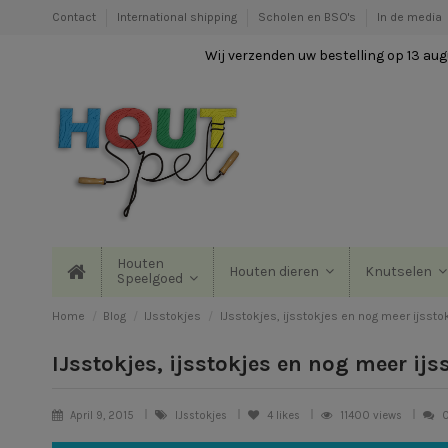
Contact
International shipping
Scholen en BSO's
In de media
Wij verzenden uw bestelling op 13 augu
Houten
Houten dieren
Knutselen
Speelgoed
Home
Blog
IJsstokjes
IJsstokjes, ijsstokjes en nog meer ijssto
IJsstokjes, ijsstokjes en nog meer ijs
April 9, 2015
IJsstokjes
4
likes
11400 views