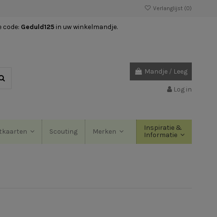
Verlanglijst (
0
)
e code:
Geduld125
in uw winkelmandje.
Mandje
/
Leeg
Log in
Inspiratie &
Scouting
tkaarten
Merken
Informatie