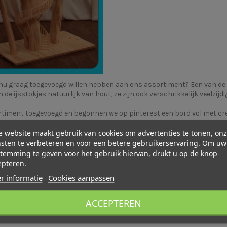
ie nu graag toegevoegd willen hebben aan ons assortiment? Een van de 
n de ijsstokjes natuurlijk van hout, ze zijn ook verschrikkelijk veelzij
ortiment toegevoegd en begonnen we op
pinterest
een bord vol met cre
 website maakt gebruik van cookies om advertenties te tonen, on
aarom nu met .... nog meer ijsstokjes. Zo hebben we
XL ijsstokjes
in b
sten te verbeteren en voor een betere gebruikerservaring. Om uw
maar!
temming te geven voor het gebruik hiervan, drukt u op de knop
epteren.
r informatie
Cookies aanpassen
ACCEPTEREN