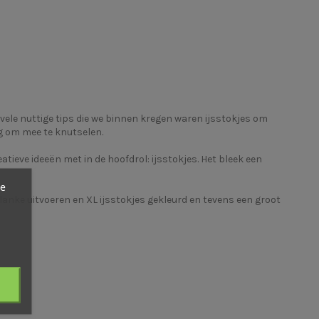
vele nuttige tips die we binnen kregen waren ijsstokjes om
dig om mee te knutselen.
atieve ideeën met in de hoofdrol: ijsstokjes. Het bleek een
ze
lanke uitvoeren en
XL ijsstokjes gekleurd
en tevens een groot