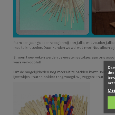
Ruim een jaar geleden vroegen wij aan jullie, wat zouden jull
mee te
knutselen
. Daar konden we wel wat mee! Niet alleen zij
Binnen twee weken werden de eerste ijsstokjes aan ons ass
ware verkoophit!
Deze
Om de mogelijkheden nog meer uit te breiden komt Houtspel d
dien
ijsstokjes knutselpakket
toegevoegd. Wij zeggen: knutselen 
toes
Acc
Mee