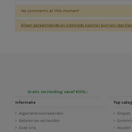
No comments at this moment
Alleen geregisteerde en ingelogde klanten kunnen reactie
Gratis verzending vanaf €100,-
Informatie
Top cate
Algemene voorwaarden
Grapat
Betalen en verzenden
Grimm'
Over ons
Houten 