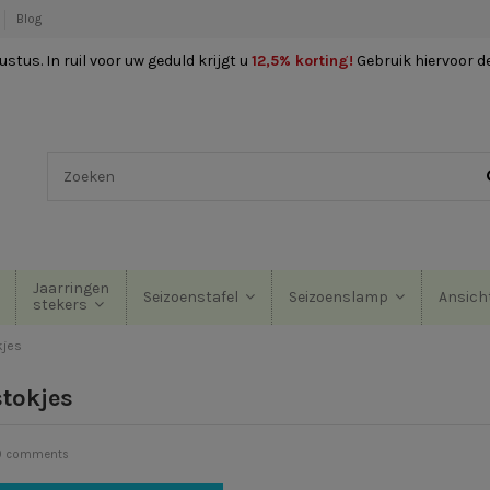
Blog
stus. In ruil voor uw geduld krijgt u
12,5% korting
!
Gebruik hiervoor d
Jaarringen
Seizoenstafel
Seizoenslamp
Ansich
stekers
kjes
stokjes
0 comments