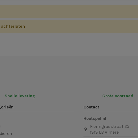
s achterlaten
Snelle levering
Grote voorraad
gorieën
Contact
Houtspel.nl
s
Fioringrasstraat 25
1313 LB Almere
dieren