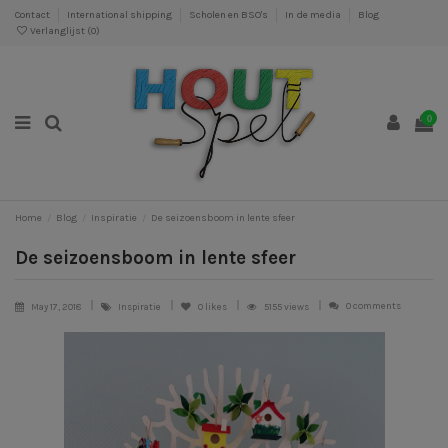
Contact
International shipping
Scholen en BSO's
In de media
Blog
Verlanglijst (
0
)
0
Home
Blog
Inspiratie
De seizoensboom in lente sfeer
De seizoensboom in lente sfeer
0 comments
May 17, 2018
Inspiratie
0
likes
5155 views