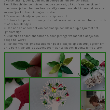
diverse tinten groen, groen lint en pen/papier en een schaartje.
2 en 3. Beschilder de huisjes met de acryl verf, dit kun je natuurlijk zelf
doen maar je kunt het ook heel gezellig samen met de kinderen doen en er
zo een fijne knutselmiddag van maken.
4. Teken een blaadje op papier en knip deze uit.
5. Gebruik het papieren blaadje als mal en knip uit het vilt in totaal een stuk
of 45 vilten blaadjes.
6. Doe aan de onderkant van het blaadje een klein drupje lijm met het
lijmpistooltje.
7. Druk nu de onderkant samen tussen je vinger zodat het blaadje een
beetje hol wordt.
8. Plak nu met het lijmpistooltje een paar blaadjes op een stukje groen lint
en je bent klaar om je seizoensboom aan te kleden in echte lente sferen.