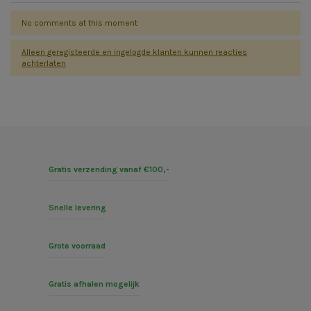
No comments at this moment
Alleen geregisteerde en ingelogde klanten kunnen reacties
achterlaten
Gratis verzending vanaf €100,-
Snelle levering
Grote voorraad
Gratis afhalen mogelijk