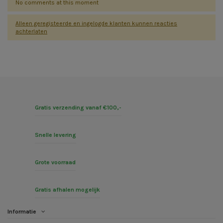
No comments at this moment
Alleen geregisteerde en ingelogde klanten kunnen reacties
achterlaten
Gratis verzending vanaf €100,-
Snelle levering
Grote voorraad
Gratis afhalen mogelijk
Informatie