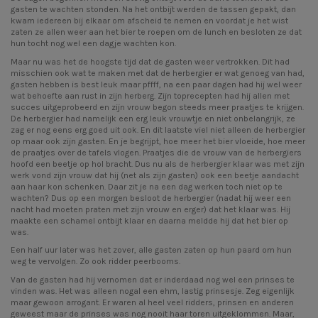
gasten te wachten stonden. Na het ontbijt werden de tassen gepakt, dan
kwam iedereen bij elkaar om afscheid te nemen en voordat je het wist
zaten ze allen weer aan het bier te roepen om de lunch en besloten ze dat
hun tocht nog wel een dagje wachten kon.
Maar nu was het de hoogste tijd dat de gasten weer vertrokken. Dit had
misschien ook wat te maken met dat de herbergier er wat genoeg van had,
gasten hebben is best leuk maar pffff, na een paar dagen had hij wel weer
wat behoefte aan rust in zijn herberg. Zijn toprecepten had hij allen met
succes uitgeprobeerd en zijn vrouw begon steeds meer praatjes te krijgen.
De herbergier had namelijk een erg leuk vrouwtje en niet onbelangrijk, ze
zag er nog eens erg goed uit ook. En dit laatste viel niet alleen de herbergier
op maar ook zijn gasten. En je begrijpt, hoe meer het bier vloeide, hoe meer
de praatjes over de tafels vlogen. Praatjes die de vrouw van de herbergiers
hoofd een beetje op hol bracht. Dus nu als de herbergier klaar was met zijn
werk vond zijn vrouw dat hij (net als zijn gasten) ook een beetje aandacht
aan haar kon schenken. Daar zit je na een dag werken toch niet op te
wachten? Dus op een morgen besloot de herbergier (nadat hij weer een
nacht had moeten praten met zijn vrouw en erger) dat het klaar was. Hij
maakte een schamel ontbijt klaar en daarna meldde hij dat het bier op
was.
Een half uur later was het zover, alle gasten zaten op hun paard om hun
weg te vervolgen. Zo ook ridder peerbooms.
Van de gasten had hij vernomen dat er inderdaad nog wel een prinses te
vinden was. Het was alleen nogal een ehm, lastig prinsesje. Zeg eigenlijk
maar gewoon arrogant. Er waren al heel veel ridders, prinsen en anderen
geweest maar de prinses was nog nooit haar toren uitgeklommen. Maar,