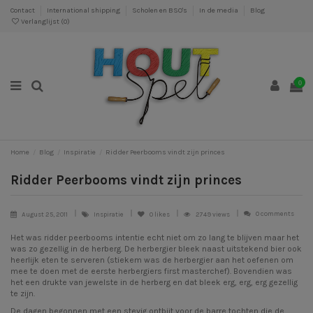
Contact
International shipping
Scholen en BSO's
In de media
Blog
Verlanglijst (
0
)
0
Home
Blog
Inspiratie
Ridder Peerbooms vindt zijn princes
Ridder Peerbooms vindt zijn princes
0 comments
August 25, 2011
Inspiratie
0
likes
2749 views
Het was ridder peerbooms intentie echt niet om zo lang te blijven maar het
was zo gezellig in de herberg. De herbergier bleek naast uitstekend bier ook
heerlijk eten te serveren (stiekem was de herbergier aan het oefenen om
mee te doen met de eerste herbergiers first masterchef). Bovendien was
het een drukte van jewelste in de herberg en dat bleek erg, erg, erg gezellig
te zijn.
De dagen begonnen met een stevig ontbijt voor de barre tochten die de