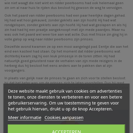
wie niet waagt die niet wint en ridder peerbooms had ook helemaal geen
zin om al naar huis te rijden dus besloot hij gewoon de weg te vervolgen.
Ook het paard van ridder peerbooms had een paar heerlijke dagen gehad.
Hij had wat hooi gekauwd, zonder geklets aan zijn hoofd. Hij had wat
rondgelopen, zonder geklets aan zijn hoofd. Hij had wat geslapen en als hij
zin had had hij een praatje aangeknoopt met zijn mede paardjes. Maar nu
was ook het paard wel weer toe aan wat actie. Dus met frisse zin ging hij in
volle galop op weg naar ridder peerbooms zijn prinses.
Diezelfde avond kwamen ze op een mooi aangelegd pad. Eentje die aan het
eind
een kasteel
had staan. Op het moment dat ridder peerbooms wat
dichterbij kwam zag hij een leuk prinsesje in de toren zitten. Hij had
natuurlijk goed geluisterd naar de verhalen van zijn mede reizigers in de
herberg dus hij besloot het eens anders aan te pakken dan al zijn
voorgangers.
In plaats van gelijk naar de prinses te gaan en zich voor te stellen besloot
hij dat het beter was om de prinses zich te laten voorstellen. Dus hij reed
naar het kasteel, tikte tegen zijn helm en reed verder. Een spannende halve
Deze website maakt gebruik van cookies om advertenties
minuut later hoorde hij: "Heee!"
te tonen, onze diensten te verbeteren en voor een betere
Stiekem glimlachend draaide hij zijn paard en keerde om.
gebruikerservaring. Om uw toestemming te geven voor
het gebruik hiervan, drukt u op de knop Accepteren.
Meer informatie
Cookies aanpassen
ACCEPTEREN