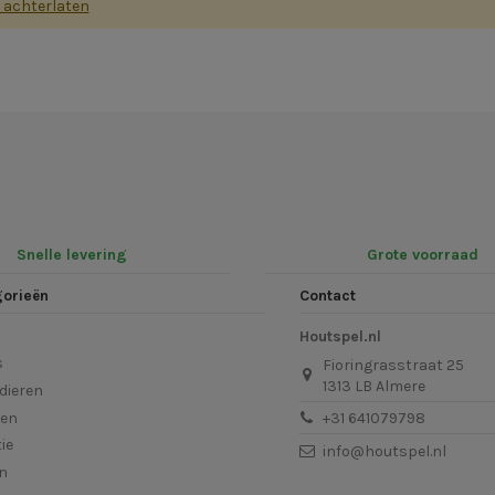
s achterlaten
Snelle levering
Grote voorraad
gorieën
Contact
Houtspel.nl
s
Fioringrasstraat 25
1313 LB Almere
dieren
len
+31 641079798
ie
info@houtspel.nl
en