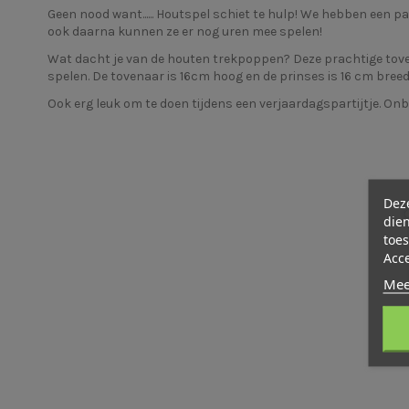
Geen nood want...... Houtspel schiet te hulp! We hebben een p
ook daarna kunnen ze er nog uren mee spelen!
Wat dacht je van de houten trekpoppen? Deze prachtige
tov
spelen. De tovenaar is 16cm hoog en de prinses is 16 cm bree
Ook erg leuk om te doen tijdens een verjaardagspartijtje. On
Deze
dien
toes
Acc
Mee