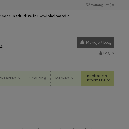
Verlanglijst (
0
)
e code:
Geduld125
in uw winkelmandje.
Mandje
/
Leeg
Log in
Inspiratie &
Scouting
tkaarten
Merken
Informatie