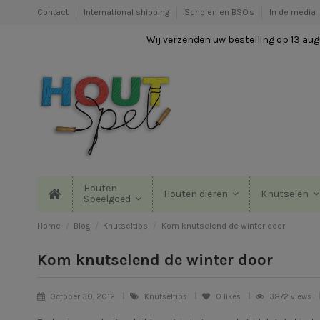
Contact
International shipping
Scholen en BSO's
In de media
Wij verzenden uw bestelling op 13 augu
Houten
Houten dieren
Knutselen
Speelgoed
Home
Blog
Knutseltips
Kom knutselend de winter door
Kom knutselend de winter door
October 30, 2012
Knutseltips
0
likes
3872 views