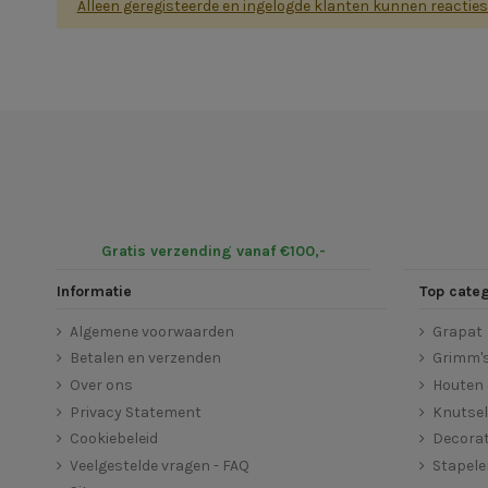
Alleen geregisteerde en ingelogde klanten kunnen reactie
Gratis verzending vanaf €100,-
Informatie
Top cate
Algemene voorwaarden
Grapat
Betalen en verzenden
Grimm'
Over ons
Houten 
Privacy Statement
Knutse
Cookiebeleid
Decorat
Veelgestelde vragen - FAQ
Stapel