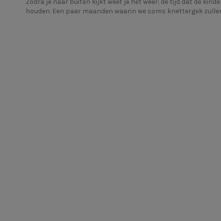
Zodra je naar buiten kijkt weet je het weer: de tijd dat de k
houden. Een paar maanden waarin we soms knettergek zullen 