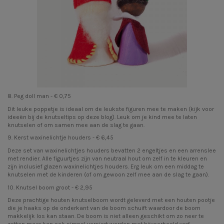
8.
Peg doll man
- € 0,75
Dit leuke poppetje is ideaal om de leukste figuren mee te maken (kijk voor
ideeën bij de
knutseltips
op deze blog). Leuk om je kind mee te laten
knutselen of om samen mee aan de slag te gaan.
9.
Kerst waxinelichtje houders
- € 6,45
Deze set van waxinelichtjes houders bevatten 2 engeltjes en een arrenslee
met rendier. Alle figuurtjes zijn van neutraal hout om zelf in te kleuren en
zijn inclusief glazen waxinelichtjes houders. Erg leuk om een middag te
knutselen met de kinderen (of om gewoon zelf mee aan de slag te gaan).
10.
Knutsel boom groot
- € 2,95
Deze prachtige houten knutselboom wordt geleverd met een houten pootje
die je haaks op de onderkant van de boom schuift waardoor de boom
makkelijk los kan staan. De boom is niet alleen geschikt om zo neer te