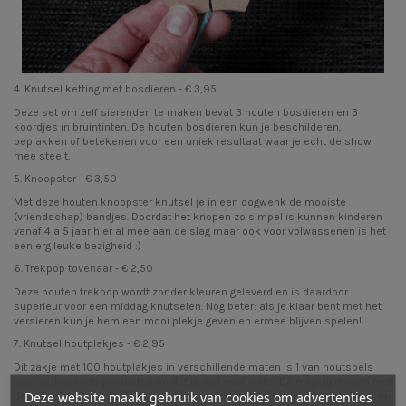
4.
Knutsel ketting met bosdieren
- € 3,95
Deze set om zelf sierenden te maken bevat 3 houten bosdieren en 3
koordjes in bruintinten. De houten bosdieren kun je beschilderen,
beplakken of betekenen voor een uniek resultaat waar je echt de show
mee steelt.
5.
Knoopster
- € 3,50
Met deze houten knoopster knutsel je in een oogwenk de mooiste
(vriendschap) bandjes. Doordat het knopen zo simpel is kunnen kinderen
vanaf 4 a 5 jaar hier al mee aan de slag maar ook voor volwassenen is het
een erg leuke bezigheid :)
6.
Trekpop tovenaar
- € 2,50
Deze houten trekpop wordt zonder kleuren geleverd en is daardoor
superieur voor een middag knutselen. Nog beter: als je klaar bent met het
versieren kun je hem een mooi plekje geven en ermee blijven spelen!
7.
Knutsel houtplakjes
- € 2,95
Dit zakje met 100 houtplakjes in verschillende maten is 1 van houtspels
best verkopende producten en dat is niet voor niets! De mogelijkheden met
Deze website maakt gebruik van cookies om advertenties
deze knutsel houtplakjes zijn namelijk eindeloos. Beplak een glazen pot en