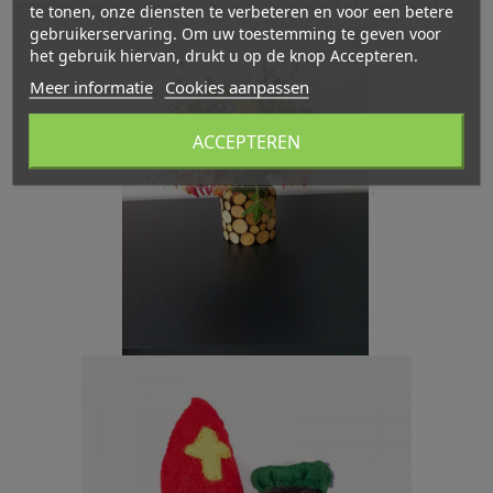
maak een vaasje, maak een schilderij of bedenk zelf iets heel cools!
te tonen, onze diensten te verbeteren en voor een betere
gebruikerservaring. Om uw toestemming te geven voor
het gebruik hiervan, drukt u op de knop Accepteren.
Meer informatie
Cookies aanpassen
ACCEPTEREN
.