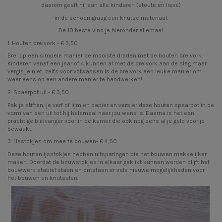
daarom geeft hij aan alle kinderen (stoute en lieve)
in de schoen graag een knutselmateriaal.
De 10 beste vind je hieronder allemaal.
1.
Houten breivork
- € 3,50
Brei op een simpele manier de mooiste draden met de houten breivork.
Kinderen vanaf een jaar of 4 kunnen al met de breivork aan de slag maar
vergis je niet, zelfs voor volwassen is de breivork een leuke manier om
weer eens op een andere manier te handwerken!
2.
Spaarpot uil
- € 3,50
Pak je stiften, je verf of lijm en papier en versier deze houten spaarpot in de
vorm van een uil tot hij helemaal naar jou wens is. Daarna is het een
prachtige blikvanger voor in de kamer die ook nog eens al je geld voor je
bewaakt.
3.
IJsstokjes om mee te bouwen
- € 4,50
Deze houten ijsstokjes hebben uitsparingen die het bouwen makkelijker
maken. Doordat de bouwstokjes in elkaar geklikt kunnen worden blijft het
bouwwerk stabiel staan en ontstaan er vele nieuwe mogelijkheden voor
het bouwen en knutselen.