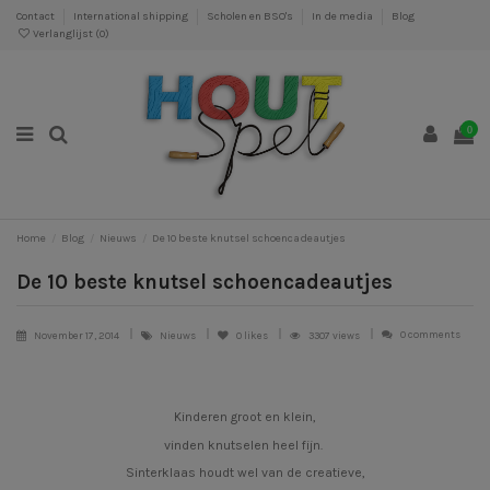
Contact
International shipping
Scholen en BSO's
In de media
Blog
Verlanglijst (
0
)
0
Home
Blog
Nieuws
De 10 beste knutsel schoencadeautjes
De 10 beste knutsel schoencadeautjes
0 comments
November 17, 2014
Nieuws
0
likes
3307 views
Kinderen groot en klein,
vinden knutselen heel fijn.
Sinterklaas houdt wel van de creatieve,