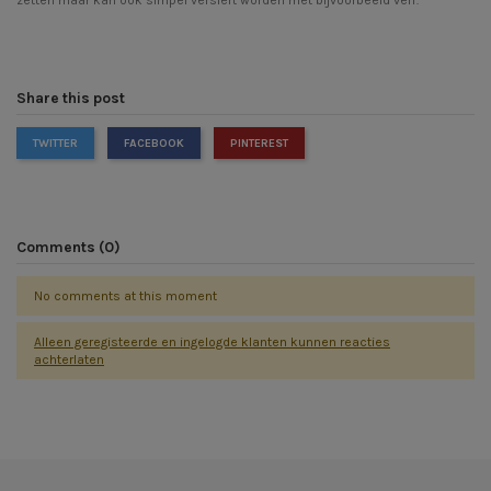
zetten maar kan ook simpel versiert worden met bijvoorbeeld verf.
Share this post
TWITTER
FACEBOOK
PINTEREST
Comments (0)
No comments at this moment
Alleen geregisteerde en ingelogde klanten kunnen reacties
achterlaten