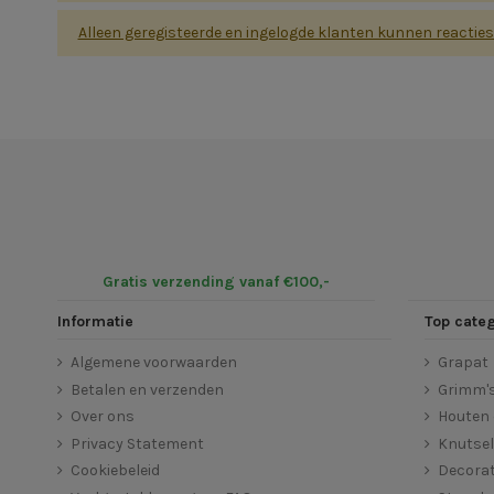
Alleen geregisteerde en ingelogde klanten kunnen reactie
Gratis verzending vanaf €100,-
Informatie
Top cate
Algemene voorwaarden
Grapat
Betalen en verzenden
Grimm'
Over ons
Houten 
Privacy Statement
Knutse
Cookiebeleid
Decorat