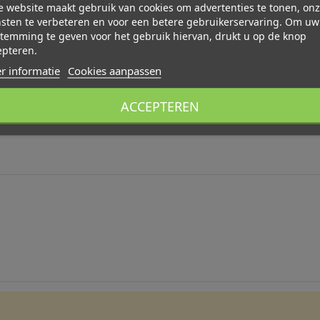
 korting van maar liefst 35%!
 website maakt gebruik van cookies om advertenties te tonen, on
sten te verbeteren en voor een betere gebruikerservaring. Om uw
temming te geven voor het gebruik hiervan, drukt u op de knop
epteren.
r informatie
Cookies aanpassen
t en iedereen is welkom!
ACCEPTEREN