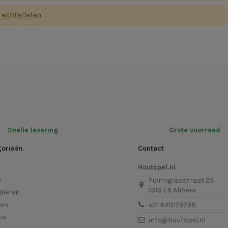
s achterlaten
Snelle levering
Grote voorraad
gorieën
Contact
Houtspel.nl
s
Fioringrasstraat 25
1313 LB Almere
dieren
len
+31 641079798
ie
info@houtspel.nl