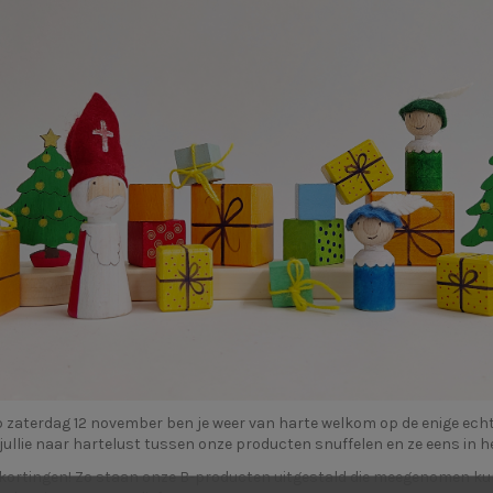
p zaterdag 12 november ben je weer van harte welkom op de enige echt
jullie naar hartelust tussen onze producten snuffelen en ze eens in 
e kortingen! Zo staan onze B-producten uitgestald die meegenomen kun