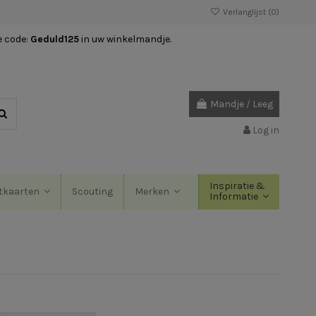
Verlanglijst (
0
)
e code:
Geduld125
in uw winkelmandje.
Mandje
/
Leeg
Log in
Inspiratie &
Scouting
tkaarten
Merken
Informatie