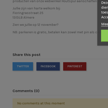
producten van onze webwinkel
Houtspul
aanschaffen met een
Deze
dien
Jullie zijn van harte welkom bij:
toes
Fioringrasstraat 25
Acc
1313LB Almere
Mee
Zien we jullie op 12 november?
NB: parkeren is gratis, betalen kan zowel met pin als contan
Share this post
TWITTER
FACEBOOK
PINTEREST
Comments (0)
No comments at this moment