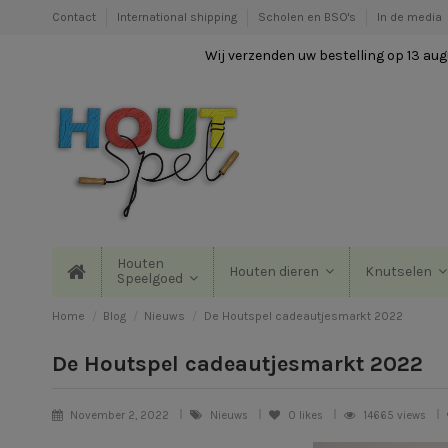
Contact
International shipping
Scholen en BSO's
In de media
Wij verzenden uw bestelling op 13 augu
Houten
Houten dieren
Knutselen
Speelgoed
Home
Blog
Nieuws
De Houtspel cadeautjesmarkt 2022
De Houtspel cadeautjesmarkt 2022
November 2, 2022
Nieuws
0
likes
14665 views