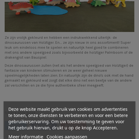
Ze zijn vrolijk gekleurd en hebben een indrukwekkend uiterlijk: de
dinosaurussen van
Holztiger
. En.... ze zijn nieuw in ons assortiment! Super
leuk om eindeloos mee te spelen en natuurlijk heel goed te combineren
met ons andere speelgoed zoals bijvoorbeeld de
holztiger Palmboom
of de
drakengrot
van Bauspiel.
Deze dinosaurussen zullen (net als het andere speelgoed van Holztiger) de
fantasie van kinderen stimuleren en ze weer geheel nieuwe
speelmogelijkheden laten zien. En natuurlijk zijn de dino's ook met de hand
gemaakt en gekleurd wat zorgt dat elke dino net een beetje van de andere
zal verschillen en ze die fijne authentieke sfeer meegeeft.
Deze website maakt gebruik van cookies om advertenties
Share this post
te tonen, onze diensten te verbeteren en voor een betere
gebruikerservaring. Om uw toestemming te geven voor
TWITTER
FACEBOOK
PINTEREST
het gebruik hiervan, drukt u op de knop Accepteren.
Meer informatie
Cookies aanpassen