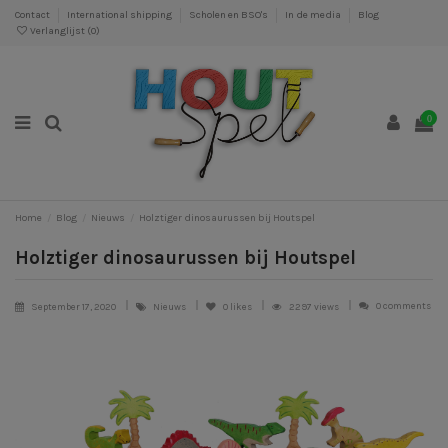
Contact
International shipping
Scholen en BSO's
In de media
Blog
Verlanglijst (
0
)
0
Home
Blog
Nieuws
Holztiger dinosaurussen bij Houtspel
Holztiger dinosaurussen bij Houtspel
0 comments
September 17, 2020
Nieuws
0
likes
2297 views