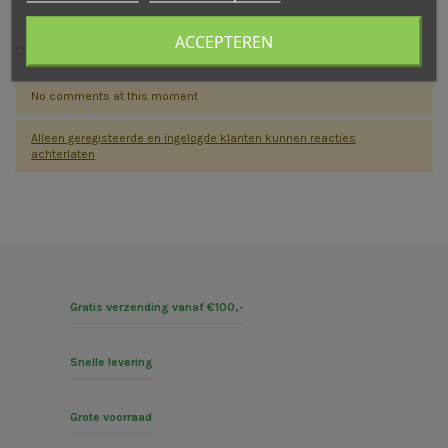
ACCEPTEREN
Comments (0)
No comments at this moment
Alleen geregisteerde en ingelogde klanten kunnen reacties
achterlaten
Gratis verzending vanaf €100,-
Snelle levering
Grote voorraad