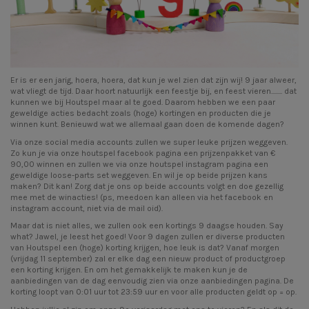
Er is er een jarig, hoera, hoera, dat kun je wel zien dat zijn wij! 9 jaar alweer,
wat vliegt de tijd. Daar hoort natuurlijk een feestje bij, en feest vieren........ dat
kunnen we bij Houtspel maar al te goed. Daarom hebben we een paar
geweldige acties bedacht zoals (hoge) kortingen en producten die je
winnen kunt. Benieuwd wat we allemaal gaan doen de komende dagen?
Via onze social media accounts zullen we super leuke prijzen weggeven.
Zo kun je via onze
houtspel facebook pagina
een prijzenpakket van €
90,00 winnen en zullen we via onze
houtspel instagram pagina
een
geweldige loose-parts set weggeven. En wil je op beide prijzen kans
maken? Dit kan! Zorg dat je ons op beide accounts volgt en doe gezellig
mee met de winacties! (ps, meedoen kan alleen via het facebook en
instagram account, niet via de mail oid).
Maar dat is niet alles, we zullen ook een kortings 9 daagse houden. Say
what? Jawel, je leest het goed! Voor 9 dagen zullen er diverse producten
van Houtspel een (hoge) korting krijgen, hoe leuk is dat? Vanaf morgen
(vrijdag 11 september) zal er elke dag een nieuw product of productgroep
een korting krijgen. En om het gemakkelijk te maken kun je de
aanbiedingen van de dag eenvoudig zien via onze
aanbiedingen pagina
. De
korting loopt van 0:01 uur tot 23:59 uur en voor alle producten geldt op = op.