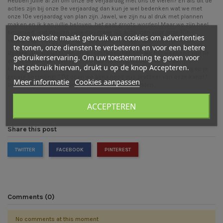
Hebben jullie al zin om onze 9e verjaardag met ons te vieren? En als dit de
acties zijn bij onze 9e verjaardag dan kun je wel bedenken wat we met
onze 10e verjaardag van plan zijn. Jawel, we zijn nu al druk met plannen
maken en ik kan jullie beloven, het gaat groots worden! Maar we zijn heel
benieuwd, wat zouden jullie nou graag als actie zien voor onze 10e
Deze website maakt gebruik van cookies om advertenties
verjaardag? Heb jij een super leuk idee of wens? Laat het ons horen!
te tonen, onze diensten te verbeteren en voor een betere
Update
: Als afsluiter van onze feestweek hebben we het weekend van 19
gebruikerservaring. Om uw toestemming te geven voor
en 20 september een speciale superkortingsactie: Gebruik de
het gebruik hiervan, drukt u op de knop Accepteren.
kortingscode:
HoeraHoutspel9
in het winkelmandje voor 15% korting op je
gehele bestelling! * Dit doen we bijna nooit dus profiteer van deze kans! *
Meer informatie
Cookies aanpassen
De korting wordt niet toegepast op de verzendkosten.
ACCEPTEREN
Share this post
TWITTER
FACEBOOK
PINTEREST
Comments (0)
No comments at this moment