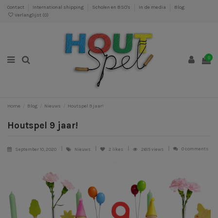
Contact
International shipping
Scholen en BSO's
In de media
Blog
Verlanglijst (
0
)
0
Home
Blog
Nieuws
Houtspel 9 jaar!
Houtspel 9 jaar!
0 comments
September 10, 2020
Nieuws
2
likes
2615 views