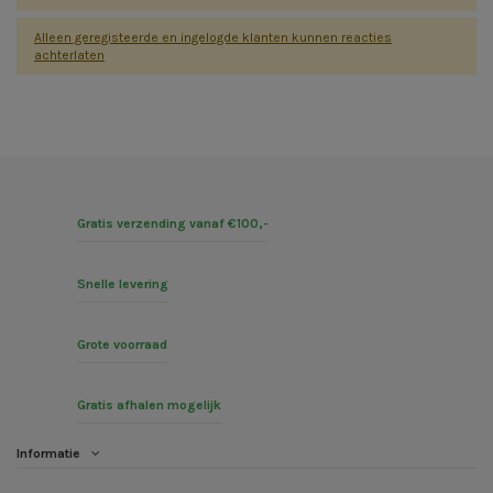
Alleen geregisteerde en ingelogde klanten kunnen reacties
achterlaten
Gratis verzending vanaf €100,-
Snelle levering
Grote voorraad
Gratis afhalen mogelijk
Informatie