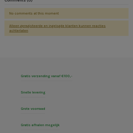
Comments (0)
No comments at this moment
Alleen geregisteerde en ingelogde klanten kunnen reacties
achterlaten
Gratis verzending vanaf €100,-
Snelle levering
Grote voorraad
Gratis afhalen mogelijk