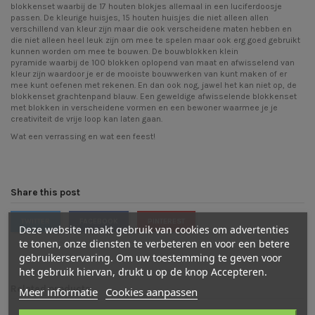
blokkenset
waarbij de 17 houten blokjes allemaal in een luciferdoosje
passen. De
kleurige huisjes
, 15 houten huisjes die niet alleen allen
verschillend van kleur zijn maar die ook verscheidene maten hebben en
die niet alleen heel leuk zijn om mee te spelen maar ook erg goed gebruikt
kunnen worden om mee te bouwen. De
bouwblokken klein
pyramide
waarbij de 100 blokken oplopend van maat en afwisselend van
kleur zijn waardoor je er de mooiste bouwwerken van kunt maken of er
mee kunt oefenen met rekenen. En dan ook nog, jawel het kan niet op, de
blokkenset grachtenpand blauw
. Een geweldige afwisselende blokkenset
met blokken in verscheidene vormen en een bewoner waarmee je je
creativiteit de vrije loop kan laten gaan.
Wat een verrassing en wat een feest!
Share this post
TWITTER
FACEBOOK
PINTEREST
Deze website maakt gebruik van cookies om advertenties
te tonen, onze diensten te verbeteren en voor een betere
gebruikerservaring. Om uw toestemming te geven voor
het gebruik hiervan, drukt u op de knop Accepteren.
Related products
Meer informatie
Cookies aanpassen