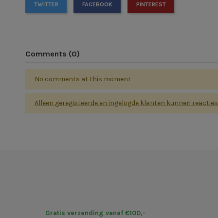
TWITTER
FACEBOOK
PINTEREST
Comments (0)
No comments at this moment
Alleen geregisteerde en ingelogde klanten kunnen reactie
Gratis verzending vanaf €100,-