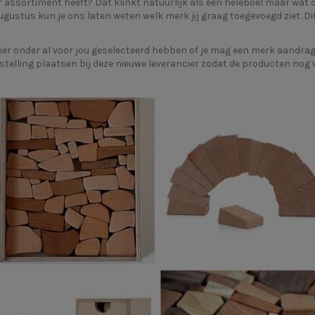
assortiment heeft? Dat klinkt natuurlijk als een heleboel maar wat ons
gustus kun je ons laten weten welk merk jij graag toegevoegd ziet. Di
hier onder al voor jou geselecteerd hebben of je mag een merk aandrage
stelling plaatsen bij deze nieuwe leverancier zodat de producten nog