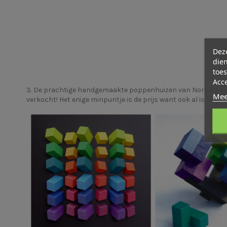
Deze
dien
toes
Acc
3. De prachtige handgemaakte poppenhuizen van
Norbert V
Mee
verkocht! Het enige minpuntje is de prijs want ook al is hij g