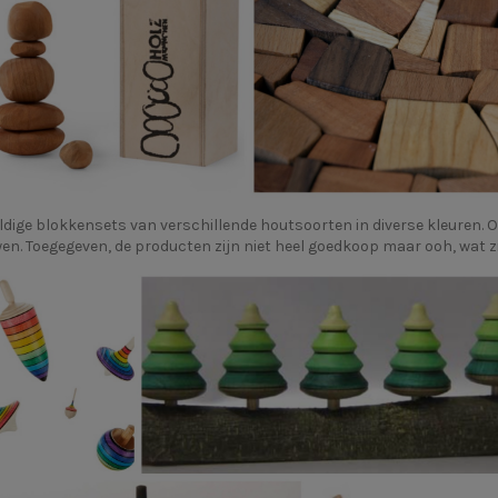
ldige blokkensets van verschillende houtsoorten in diverse kleuren. 
. Toegegeven, de producten zijn niet heel goedkoop maar ooh, wat zi