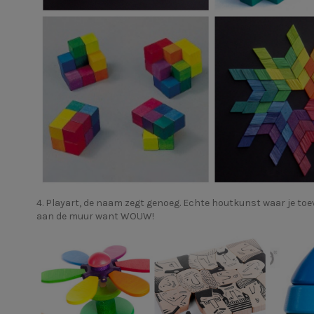
4.
Playart
, de naam zegt genoeg. Echte houtkunst waar je toeva
aan de muur want WOUW!