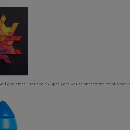
llig ook mee kunt spelen. Speelgoed wat zo ontzettend mooi is dat je h