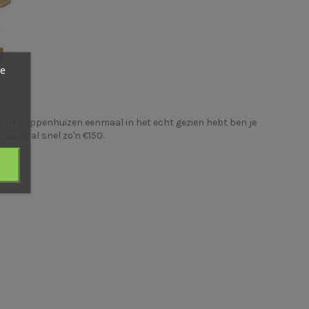
ze
 je de poppenhuizen eenmaal in het echt gezien hebt ben je
al je al snel zo'n €150.