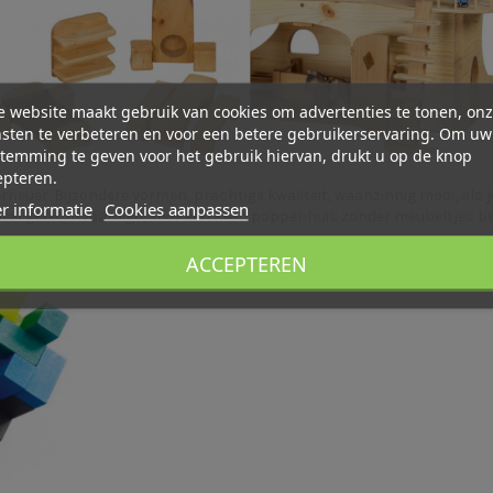
 website maakt gebruik van cookies om advertenties te tonen, on
sten te verbeteren en voor een betere gebruikerservaring. Om uw
temming te geven voor het gebruik hiervan, drukt u op de knop
epteren.
erneuer
. Bijzondere vormen, prachtige kwaliteit, waanzinnig mooi, als
r informatie
Cookies aanpassen
eheel gerechtvaardigd, voor een klein poppenhuis zonder meubeltjes beta
ACCEPTEREN