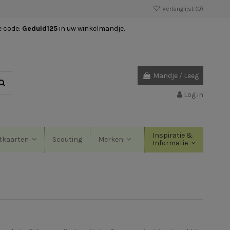
Verlanglijst (
0
)
e code:
Geduld125
in uw winkelmandje.
Mandje
/
Leeg
Log in
Inspiratie &
Scouting
tkaarten
Merken
Informatie