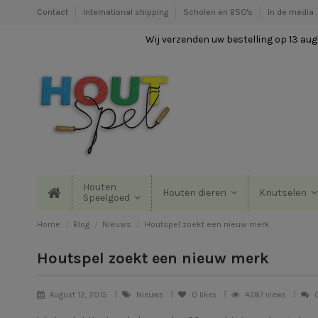
Contact
International shipping
Scholen en BSO's
In de media
Wij verzenden uw bestelling op 13 augu
Houten
Houten dieren
Knutselen
Speelgoed
Home
Blog
Nieuws
Houtspel zoekt een nieuw merk
Houtspel zoekt een nieuw merk
August 12, 2015
Nieuws
0
likes
4387 views