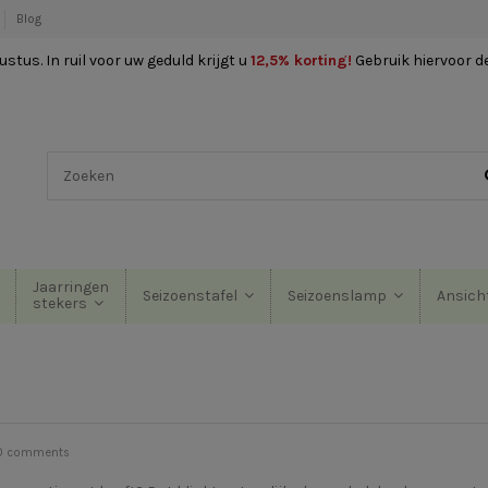
Blog
stus. In ruil voor uw geduld krijgt u
12,5% korting
!
Gebruik hiervoor d
Jaarringen
Seizoenstafel
Seizoenslamp
Ansich
stekers
0 comments