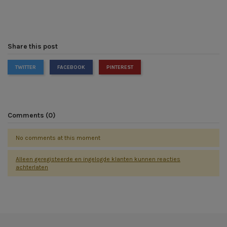
Share this post
TWITTER
FACEBOOK
PINTEREST
Comments (0)
No comments at this moment
Alleen geregisteerde en ingelogde klanten kunnen reacties
achterlaten