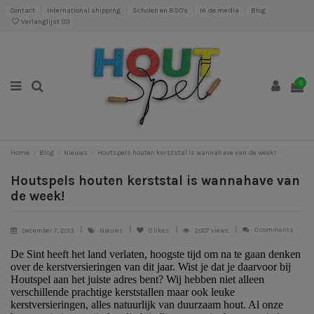
Contact
International shipping
Scholen en BSO's
In de media
Blog
Verlanglijst (
0
)
0
Home
Blog
Nieuws
Houtspels houten kerststal is wannahave van de week!
Houtspels houten kerststal is wannahave van
de week!
0 comments
December 7, 2013
Nieuws
0
likes
2007 views
De Sint heeft het land verlaten, hoogste tijd om na te gaan denken
over de kerstversieringen van dit jaar. Wist je dat je daarvoor bij
Houtspel aan het juiste adres bent? Wij hebben niet alleen
verschillende prachtige kerststallen maar ook leuke
kerstversieringen, alles natuurlijk van duurzaam hout. Al onze