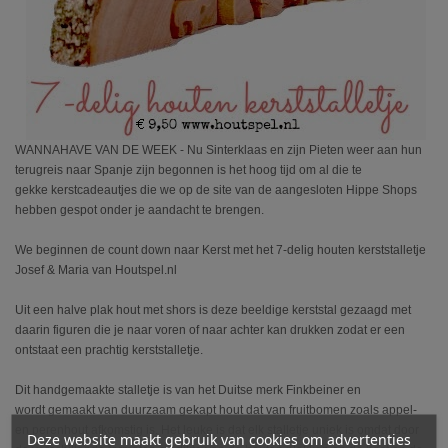
WANNAHAVE VAN DE WEEK - Nu Sinterklaas en zijn Pieten weer aan hun
terugreis naar Spanje zijn begonnen is het hoog tijd om al die te
gekke kerstcadeautjes die we op de site van de aangesloten Hippe Shops
hebben gespot onder je aandacht te brengen.
We beginnen de count down naar Kerst met het 7-delig houten kerststalletje
Josef & Maria van Houtspel.nl
Uit een halve plak hout met shors is deze beeldige kerststal gezaagd met
daarin figuren die je naar voren of naar achter kan drukken zodat er een
ontstaat een prachtig kerststalletje.
Dit handgemaakte stalletje is van het Duitse merk Finkbeiner en
wordt gemaakt van duurzaam gekapt hout dat van fruitbomen zoals appel-
en perenhout afkomstig is. Het leuke is dat elk stalletje uniek is omdat door
Deze website maakt gebruik van cookies om advertenties