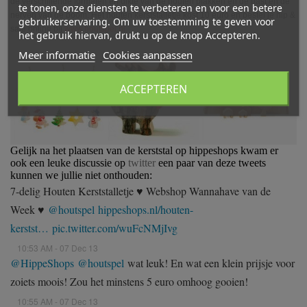
de verschillende formaten en dikte van de houten plakken en de bast en de
te tonen, onze diensten te verbeteren en voor een betere
nerven van de boom. Het houten kerststalletje kost 10 euro en bestel je hip &
gebruikerservaring. Om uw toestemming te geven voor
safe online bij
www.houtspel.nl.
het gebruik hiervan, drukt u op de knop Accepteren.
Meer informatie
Cookies aanpassen
ACCEPTEREN
Gelijk na het plaatsen van de kerststal op hippeshops kwam er
ook een leuke discussie op
twitter
een paar van deze tweets
kunnen we jullie niet onthouden:
7-delig Houten Kerststalletje ♥ Webshop Wannahave van de
Week ♥
@houtspel
hippeshops.nl/houten-
kerstst…
pic.twitter.com/wuFcNMjIvg
10:53 AM - 07 Dec 13
@HippeShops
@houtspel
wat leuk! En wat een klein prijsje voor
zoiets moois! Zou het minstens 5 euro omhoog gooien!
10:55 AM - 07 Dec 13