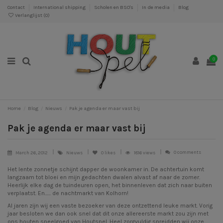
Contact
International shipping
Scholen en BSO's
In de media
Blog
Verlanglijst (
0
)
0
Home
Blog
Nieuws
Pak je agenda er maar vast bij
Pak je agenda er maar vast bij
0 comments
March 26, 2012
Nieuws
0
likes
1816 views
Het lente zonnetje schijnt dapper de woonkamer in. De achtertuin komt
langzaam tot bloei en mijn gedachten dwalen alvast af naar de zomer.
Heerlijk elke dag de tuindeuren open, het binnenleven dat zich naar buiten
verplaatst. En...... de
nachtmarkt van Kolhorn
!
Al jaren zijn wij een vaste bezoeker van deze ontzettend leuke markt.
Vorig
jaar
besloten we dan ook snel dat dit onze allereerste markt zou zijn met
ons
houten speelgoed
van Houtspel. Heel zorgvuldig spreidden wij onze