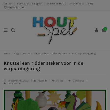
Contact
International shipping
Scholen en BSO's
In de media
Blog
Verlanglijst (
0
)
0
Home
Blog
Peg dolls
Knutsel een ridder steker voor in de verjaardagsring
Knutsel een ridder steker voor in de
verjaardagsring
September 16, 2022
Peg dolls
0
likes
17180 views
0 comments