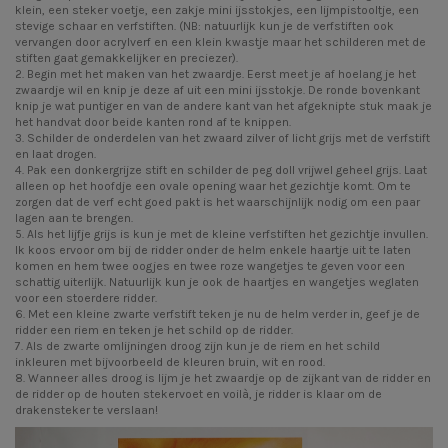
klein
, een
steker voetje
, een zakje
mini ijsstokjes
, een
lijmpistooltje
, een
stevige schaar en verfstiften. (NB: natuurlijk kun je de verfstiften ook
vervangen door acrylverf en een klein kwastje maar het schilderen met de
stiften gaat gemakkelijker en preciezer).
2. Begin met het maken van het zwaardje. Eerst meet je af hoelang je het
zwaardje wil en knip je deze af uit een mini ijsstokje. De ronde bovenkant
knip je wat puntiger en van de andere kant van het afgeknipte stuk maak je
het handvat door beide kanten rond af te knippen.
3. Schilder de onderdelen van het zwaard zilver of licht grijs met de verfstift
en laat drogen.
4. Pak een donkergrijze stift en schilder de peg doll vrijwel geheel grijs. Laat
alleen op het hoofdje een ovale opening waar het gezichtje komt. Om te
zorgen dat de verf echt goed pakt is het waarschijnlijk nodig om een paar
lagen aan te brengen.
5. Als het lijfje grijs is kun je met de kleine verfstiften het gezichtje invullen.
Ik koos ervoor om bij de ridder onder de helm enkele haartje uit te laten
komen en hem twee oogjes en twee roze wangetjes te geven voor een
schattig uiterlijk. Natuurlijk kun je ook de haartjes en wangetjes weglaten
voor een stoerdere ridder.
6. Met een kleine zwarte verfstift teken je nu de helm verder in, geef je de
ridder een riem en teken je het schild op de ridder.
7. Als de zwarte omlijningen droog zijn kun je de riem en het schild
inkleuren met bijvoorbeeld de kleuren bruin, wit en rood.
8. Wanneer alles droog is lijm je het zwaardje op de zijkant van de ridder en
de ridder op de houten stekervoet en voilà, je ridder is klaar om de
drakensteker
te verslaan!