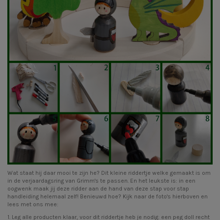
Wat staat hij daar mooi te zijn he? Dit kleine riddertje welke gemaakt is om
in de verjaardagsring van Grimm's te passen. En het leukste is: in een
oogwenk maak jij deze ridder aan de hand van deze stap voor stap
handleiding helemaal zelf! Benieuwd hoe? Kijk naar de foto's hierboven en
lees met ons mee:
1. Leg alle producten klaar, voor dit riddertje heb je nodig: een
peg doll recht