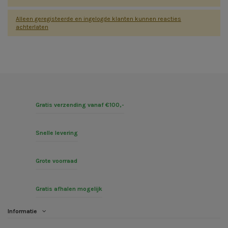
Alleen geregisteerde en ingelogde klanten kunnen reacties
achterlaten
Gratis verzending vanaf €100,-
Snelle levering
Grote voorraad
Gratis afhalen mogelijk
Informatie