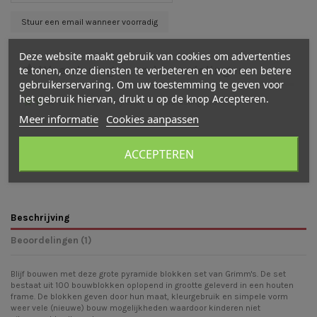
Deze website maakt gebruik van cookies om advertenties
Waarderingen en beoordelingen
te tonen, onze diensten te verbeteren en voor een betere
gebruikerservaring. Om uw toestemming te geven voor
het gebruik hiervan, drukt u op de knop Accepteren.
(
2
/
5
)
-
1
cijfer(s) -
1
beoordeling(en)
Meer informatie
Cookies aanpassen
Bekijk verdeling
Bekijk beoordelingen
Schrijf een beoordeling
ACCEPTEREN
Beschrijving
Beoordelingen (1)
Blijf bouwen met deze grote pyramide blokken set van Grimm's. De set
bestaat uit 100 bouwblokken oplopend in grootte geleverd in een houten
frame. De blokken geven door hun maat, kleurgebruik en simpele vorm
weer vele (nieuwe) bouw mogelijkheden waardoor kinderen niet