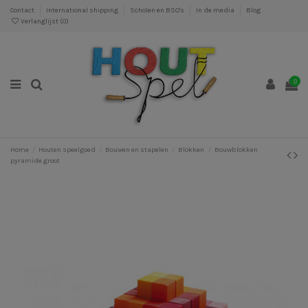
Contact
International shipping
Scholen en BSO's
In de media
Blog
Verlanglijst (
0
)
0
Home
Houten speelgoed
Bouwen en stapelen
Blokken
Bouwblokken
pyramide groot