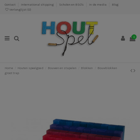
Contact
International shipping
Scholen en BSO's
In de media
Blog
Verlanglijst (
0
)
0
Home
Houten speelgoed
Bouwen en stapelen
Blokken
Bouwblokken
groot trap