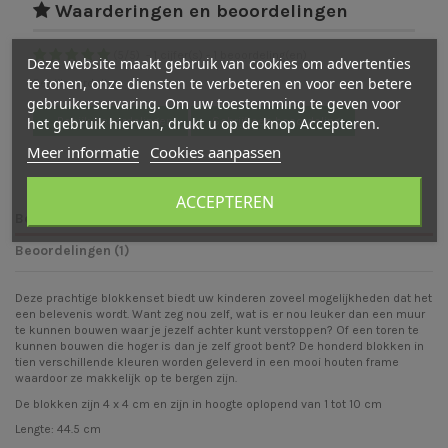
Waarderingen en beoordelingen
(
5
/
5
)
-
1
cijfer(s) -
1
beoordeling(en)
Deze website maakt gebruik van cookies om advertenties
te tonen, onze diensten te verbeteren en voor een betere
Bekijk verdeling
gebruikerservaring. Om uw toestemming te geven voor
het gebruik hiervan, drukt u op de knop Accepteren.
Bekijk beoordelingen
Schrijf een beoordeling
Meer informatie
Cookies aanpassen
ACCEPTEREN
Beschrijving
Beoordelingen (1)
Deze prachtige blokkenset biedt uw kinderen zoveel mogelijkheden dat het
een belevenis wordt. Want zeg nou zelf, wat is er nou leuker dan een muur
te kunnen bouwen waar je jezelf achter kunt verstoppen? Of een toren te
kunnen bouwen die hoger is dan je zelf groot bent? De honderd blokken in
tien verschillende kleuren worden geleverd in een mooi houten frame
waardoor ze makkelijk op te bergen zijn.
De blokken zijn 4 x 4 cm en zijn in hoogte oplopend van 1 tot 10 cm
Lengte: 44.5 cm