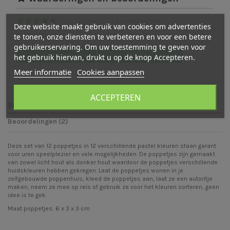
(
5
/
5
)
-
2
cijfer(s) -
2
beoordeling(en)
Deze website maakt gebruik van cookies om advertenties
te tonen, onze diensten te verbeteren en voor een betere
Bekijk verdeling
gebruikerservaring. Om uw toestemming te geven voor
Bekijk beoordelingen
Schrijf een beoordeling
het gebruik hiervan, drukt u op de knop Accepteren.
Meer informatie
Cookies aanpassen
ACCEPTEREN
Beschrijving
Beoordelingen (2)
Deze set van 12 poppetjes in 12 verschillende pastel kleuren staan garant
voor uren speelplezier en vele mogelijkheden. De poppetjes zijn gemaakt
van zowel licht hout als donker hout waardoor de poppetjes verschillende
huidskleuren hebben gekregen. Laat de poppetjes wonen in je
zelfgebouwde poppenhuis, kleed de poppetjes aan, laat ze een autoritje
maken, neem ze mee op reis of gebruik ze voor het kleuren sorteren, geen
idee is te gek.
Maat poppetjes: 6 x 3 x 3 cm