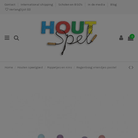
Contact
International shipping
Scholen en BSO's
In de media
Blog
Verlanglijst (
0
)
0
Home
Houten speelgoed
Poppetjes en nins
Regenboog vriendjes pastel