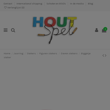
Contact
International shipping
Scholen en BSO's
In de media
Blog
Verlanglijst (
0
)
0
Home
Jaarring
Stekers
Figuren stekers
Dieren stekers
Biggetje
steker