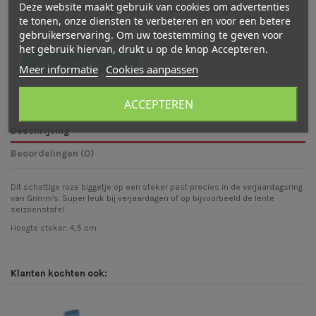
Deze website maakt gebruik van cookies om advertenties
Waarderingen en beoordelingen
te tonen, onze diensten te verbeteren en voor een betere
gebruikerservaring. Om uw toestemming te geven voor
Er zijn nog geen beoordelingen
het gebruik hiervan, drukt u op de knop Accepteren.
Schrijf een beoordeling
Meer informatie
Cookies aanpassen
ACCEPTEREN
Beschrijving
Beoordelingen (0)
Dit schattige roze biggetje op een steker past precies in de verjaardagsring
van Grimm's. Super leuk bij verjaardagen of op bijvoorbeeld de lente
seizoenstafel.
Hoogte steker: 4,5 cm
Klanten kochten ook: