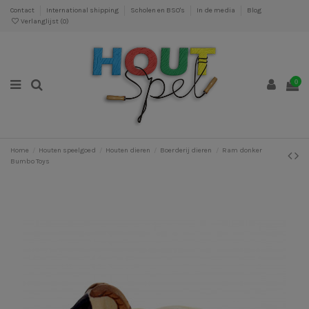
Contact
International shipping
Scholen en BSO's
In de media
Blog
Verlanglijst (
0
)
0
Home
Houten speelgoed
Houten dieren
Boerderij dieren
Ram donker
Bumbo Toys