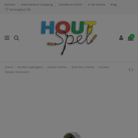
Contact
International shipping
Scholen en BSO's
In de media
Blog
Verlanglijst (
0
)
0
Home
Houten speelgoed
Houten dieren
Boerderij dieren
Kuiken
donker Holzwald