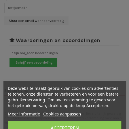
Waarderingen en beoordelingen
Er zijn nog geen beoordelingen
Schrijf een beoordeling
Deze website maakt gebruik van cookies om advertenties
Beschrijving
te tonen, onze diensten te verbeteren en voor een betere
gebruikerservaring. Om uw toestemming te geven voor
Beoordelingen (0)
het gebruik hiervan, drukt u op de knop Accepteren.
Meer informatie
Cookies aanpassen
Dit leuke kleine kuikentje is met zijn grijze kleur en lieve uiterlijk geweldig
om uitgebreid mee te spelen en je boerderijdieren verzameling mee aan te
vullen.
ACCEPTEREN