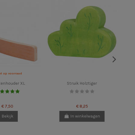
et op voorraad
tenhouder XL
Struik Holztiger
R
€ 7,50
€ 8,25
Bekijk
In winkelwagen