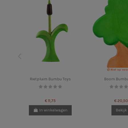
Niet op voo
Rietpluim Bumbu Toys
Boom Bumbu
€ 11,75
€ 20,50
In winkelwagen
Bekijk