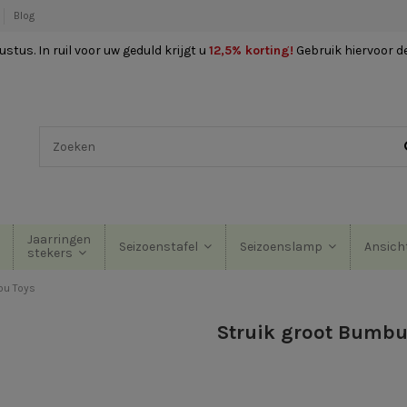
Blog
stus. In ruil voor uw geduld krijgt u
12,5% korting
!
Gebruik hiervoor d
Jaarringen
Seizoenstafel
Seizoenslamp
Ansich
stekers
bu Toys
Struik groot Bumbu