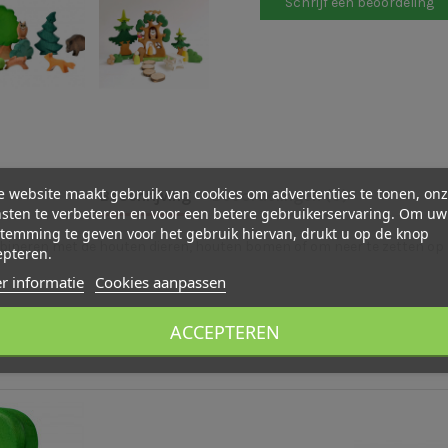
Schrijf een beoordeling
 website maakt gebruik van cookies om advertenties te tonen, on
Beschrijving
Beoordelingen (0)
sten te verbeteren en voor een betere gebruikerservaring. Om uw
temming te geven voor het gebruik hiervan, drukt u op de knop
bineren met de houten dieren, houten bomen of om neer te zetten op 
epteren.
r informatie
Cookies aanpassen
ACCEPTEREN