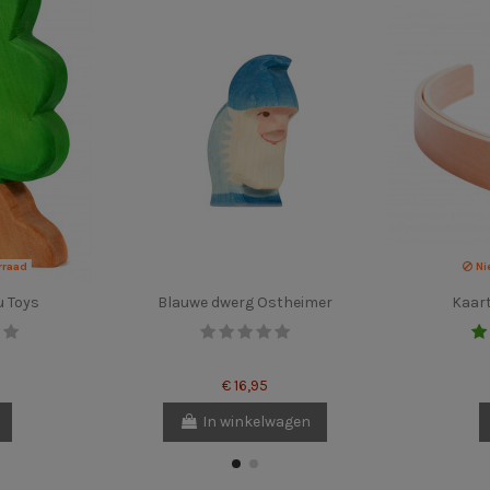
rraad
Ni
 Toys
Blauwe dwerg Ostheimer
Kaar
€ 16,95
In winkelwagen