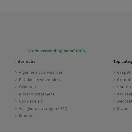
Gratis verzending vanaf €100,-
Informatie
Top cate
Algemene voorwaarden
Grapat
Betalen en verzenden
Grimm'
Over ons
Houten 
Privacy Statement
Knutse
Cookiebeleid
Decorat
Veelgestelde vragen - FAQ
Stapel
Sitemap