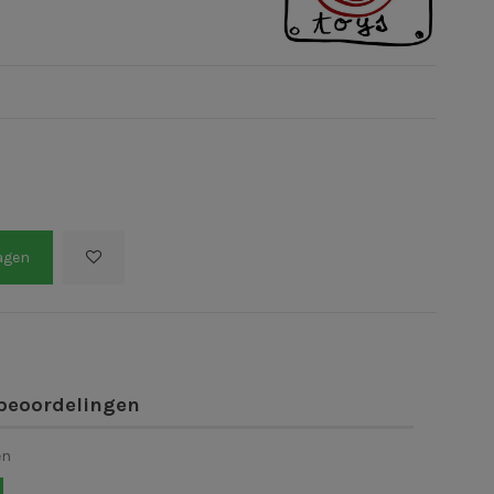
s
agen
beoordelingen
en