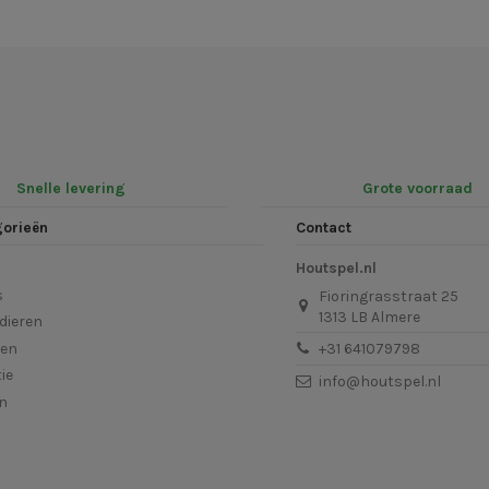
Snelle levering
Grote voorraad
gorieën
Contact
Houtspel.nl
s
Fioringrasstraat 25
1313 LB Almere
dieren
len
+31 641079798
ie
info@houtspel.nl
en