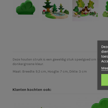
Deze
dien
toes
Deze houten struik is een geweldig stuk speelgoed om te com
Acc
donkergroene kleur.
Mee
Maat: Breedte: 9,5 cm, Hoogte: 7 cm, Dikte: 3 cm
Klanten kochten ook: