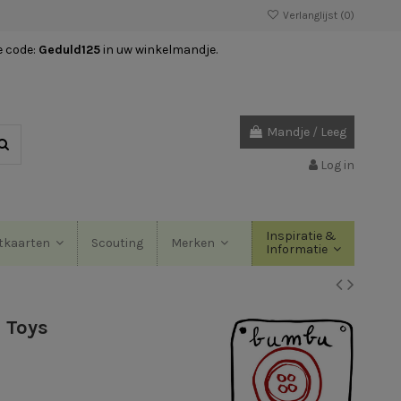
Verlanglijst (
0
)
e code:
Geduld125
in uw winkelmandje.
Mandje
/
Leeg
Log in
Inspiratie &
Scouting
tkaarten
Merken
Informatie
 Toys