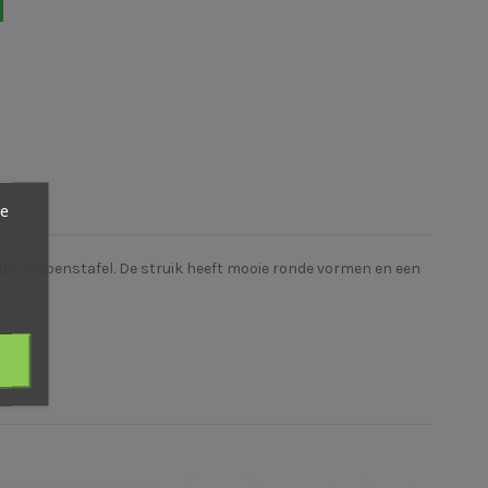
ze
de seizoenstafel. De struik heeft mooie ronde vormen en een