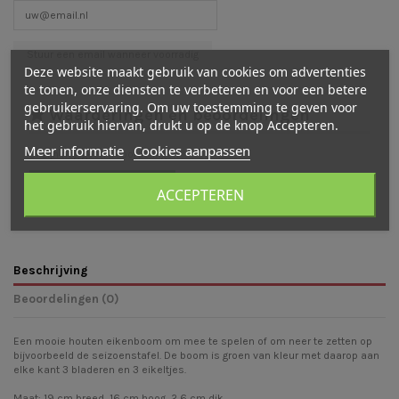
Deze website maakt gebruik van cookies om advertenties
te tonen, onze diensten te verbeteren en voor een betere
gebruikerservaring. Om uw toestemming te geven voor
Waarderingen en beoordelingen
het gebruik hiervan, drukt u op de knop Accepteren.
Meer informatie
Cookies aanpassen
Er zijn nog geen beoordelingen
Schrijf een beoordeling
ACCEPTEREN
Beschrijving
Beoordelingen (0)
Een mooie houten eikenboom om mee te spelen of om neer te zetten op
bijvoorbeeld de seizoenstafel. De boom is groen van kleur met daarop aan
elke kant 3 bladeren en 3 eikeltjes.
Maat: 19 cm breed, 16 cm hoog, 2,6 cm dik