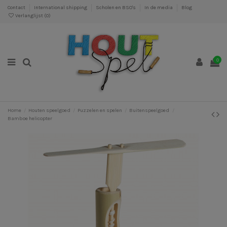
Contact
International shipping
Scholen en BSO's
In de media
Blog
Verlanglijst (
0
)
0
Home
Houten speelgoed
Puzzelen en spelen
Buitenspeelgoed
Bamboe helicopter