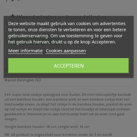
Waarderingen en beoordelingen
Deze website maakt gebruik van cookies om advertenties
te tonen, onze diensten te verbeteren en voor een betere
Er zijn nog geen beoordelingen
gebruikerservaring. Om uw toestemming te geven voor
Schrijf een beoordeling
het gebruik hiervan, drukt u op de knop Accepteren.
Meer informatie
Cookies aanpassen
ACCEPTEREN
Beschrijving
Beoordelingen (0)
Een super leuk stukje speelgoed voor buiten. Dit mini helicoptertje bestaat
uit een bamboe houder, een bamboe wiek en een bamboe vorkje met een
trektouwtje eraan. Je stopt het vorkje in de bamboe houder, plaatst de wiek
op het vorkje en draait het vorkje rond tot het touwtje er helemaal omheen
gewikkeld is. Wanneer je nu aan het touwtje trekt zal de wiek rond gaat
vliegen.
Hoogte bamboe houder: 18 cm, Lengte wiek: 14 cm
NB: dit product is ongeschikt voor kinderen onder de 3 en wordt