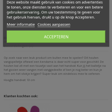
Deze website maakt gebruik van cookies om advertenties
Er zijn nog geen beoordelingen
te tonen, onze diensten te verbeteren en voor een betere
gebruikerservaring. Om uw toestemming te geven voor
Schrijf een beoordeling
het gebruik hiervan, drukt u op de knop Accepteren.
Meer informatie
Cookies aanpassen
ACCEPTEREN
Beschrijving
Beoordelingen (0)
Op zoek naar een leuk product om buiten mee te spelen? Dit houten
vangspelletje oftewel een kendama is daar echt super voor geschikt. De
houten bal zit met een touwtje vast aan het handvat. Kun jij het balletje na
het gooien weer vangen met vanggedeelte of ben je nog beter en kun je
hem om het stokje krijgen? Super leuk om eindeloos mee te oefenen.
Hoogte handvat: 13 cm
Klanten kochten ook: