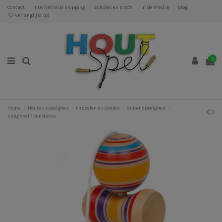
Contact
International shipping
Scholen en BSO's
In de media
Blog
Verlanglijst (
0
)
0
Home
Houten speelgoed
Puzzelen en spelen
Buitenspeelgoed
Vangspel / kendama