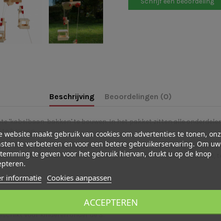
Schrijf een beoordeling
Beschrijving
Beoordelingen (0)
te 'kabelbaan-bakken' te bouwen. In het pakket zitten alle onderdele
f te bouwen.
 website maakt gebruik van cookies om advertenties te tonen, on
sten te verbeteren en voor een betere gebruikerservaring. Om uw
en sterke nylon draad en rijden dan over de overspanning, gemaakt
temming te geven voor het gebruik hiervan, drukt u op de knop
 touw vastgemaakt worden waar je zelf maar wilt. (boom, meubel, tent
epteren.
r informatie
Cookies aanpassen
ACCEPTEREN
x 20 cm hoog.
geschikt voor kinderen onder de 3.