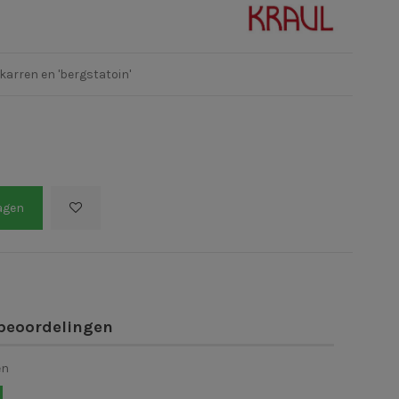
karren en 'bergstatoin'
agen
beoordelingen
en