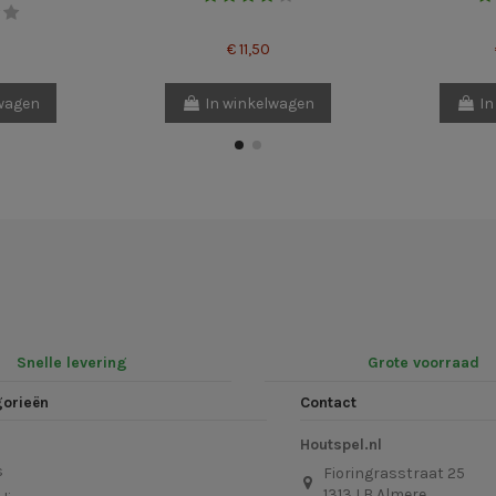
€ 11,50
lwagen
In winkelwagen
In
Snelle levering
Grote voorraad
gorieën
Contact
Houtspel.nl
s
Fioringrasstraat 25
1313 LB Almere