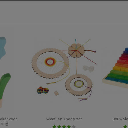
eker voor
Weef- en knoop set
Bouwblo
sring