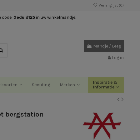
Verlanglijst (
0
)
e code:
Geduld125
in uw winkelmandje.
Mandje
/
Leeg
Log in
Inspiratie &
Scouting
tkaarten
Merken
Informatie
t bergstation