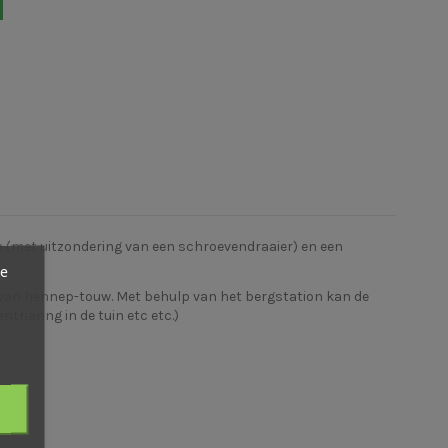
n (met uitzondering van een schroevendraaier) en een
ze
 van hennep-touw. Met behulp van het bergstation kan de
haring in de tuin etc etc.)