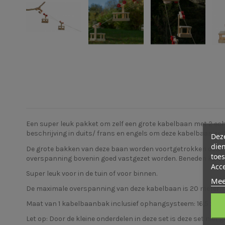
Een super leuk pakket om zelf een grote kabelbaan met 2 ech
beschrijving in duits/ frans en engels om deze kabelbaan zel
Deze
dien
De grote bakken van deze baan worden voortgetrokken door e
toes
overspanning bovenin goed vastgezet worden. Beneden kan het
Acc
Super leuk voor in de tuin of voor binnen.
Mee
De maximale overspanning van deze kabelbaan is 20 meter.
Maat van 1 kabelbaanbak inclusief ophangsysteem: 16,5 x 10 
Let op: Door de kleine onderdelen in deze set is deze set niet 