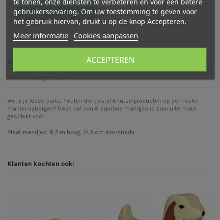
te tonen, onze diensten te verbeteren en voor een betere
gebruikerservaring. Om uw toestemming te geven voor
Schrijf een beoordeling
het gebruik hiervan, drukt u op de knop Accepteren.
Meer informatie
Cookies aanpassen
ACCEPTEREN
Beschrijving
Beoordelingen (0)
Wil jij je loose parts, houten diertjes of knutselproducten op een leuke
manier opbergen? Deze set van 6 bamboe mandjes is daar uitermate
geschikt voor.
Maat mandjes: 8,5 m hoog, 14,5 cm doorsnede
Klanten kochten ook: