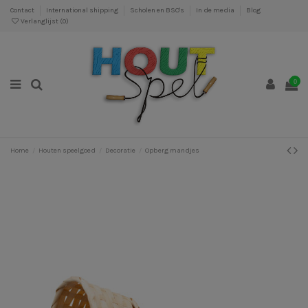
Contact
International shipping
Scholen en BSO's
In de media
Blog
Verlanglijst (
0
)
0
Home
Houten speelgoed
Decoratie
Opberg mandjes