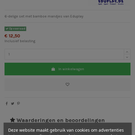
6-delige set met bamboe mandjes van Eduplay
Op voorraad
€ 12,50
Inclusief belasting
In winkelwagen
Waarderingen en beoordelingen
Deze website maakt gebruik van cookies om advertenties
Er zijn nog geen beoordelingen