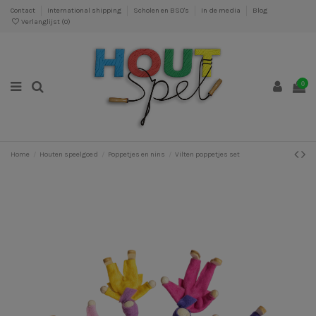
Contact
International shipping
Scholen en BSO's
In de media
Blog
Verlanglijst (
0
)
0
Home
Houten speelgoed
Poppetjes en nins
Vilten poppetjes set