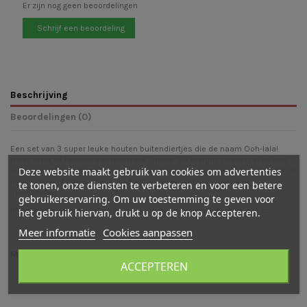
Er zijn nog geen beoordelingen
Schrijf een beoordeling
Beschrijving
Beoordelingen (0)
Een set van 3 super leuke houten buitendiertjes die de naam Ooh-lala!
meegekregen hebben van hun merk Grapat. De diertjes hebben allen een
Deze website maakt gebruik van cookies om advertenties
andere vorm en zijn met de kleuren bordeaux, groen en geel beschilderd. Of
je nu buiten of binnen bent, de diertjes lenen zich voor urenlang
te tonen, onze diensten te verbeteren en voor een betere
speelplezier.
gebruikerservaring. Om uw toestemming te geven voor
Maat: hoogte grootste diertje: 7 cm, Doorsnede breedste diertje: 4 cm
het gebruik hiervan, drukt u op de knop Accepteren.
Meer informatie
Cookies aanpassen
Mogelijk vind je ook leuk
ACCEPTEREN