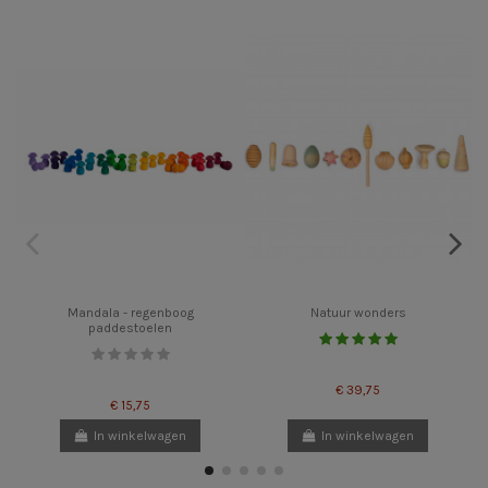
Mandala - regenboog
Natuur wonders
paddestoelen
€ 39,75
€ 15,75
In winkelwagen
In winkelwagen