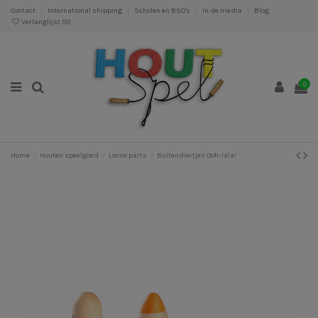
Contact
International shipping
Scholen en BSO's
In de media
Blog
Verlanglijst (
0
)
0
Home
Houten speelgoed
Loose parts
Buitendiertjes Ooh-lala!