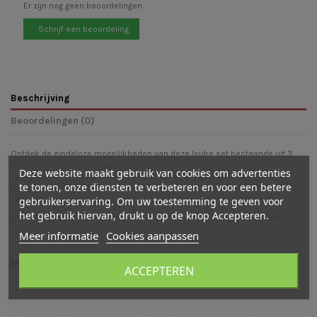
Er zijn nog geen beoordelingen
Schrijf een beoordeling
Beschrijving
Beoordelingen (0)
Ontdek de eindeloze mogelijkheden van deze leuke set bestaande uit 3
houten buiten diertjes van Grapat. De 3 houten diertjes zijn allen anders
Deze website maakt gebruik van cookies om advertenties
vormgegeven en hebben een speelse betekening in de kleuren blauw,
te tonen, onze diensten te verbeteren en voor een betere
paars en geel. Super leuk om eindeloos zowel binnen als buiten mee te
spelen.
gebruikerservaring. Om uw toestemming te geven voor
het gebruik hiervan, drukt u op de knop Accepteren.
Maat: Hoogte grootse diertje: 7 cm, doorsnede breedste diertje: 4 cm
Meer informatie
Cookies aanpassen
Mogelijk vind je ook leuk
ACCEPTEREN