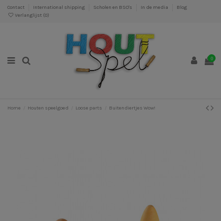
Contact
International shipping
Scholen en BSO's
In de media
Blog
Verlanglijst (
0
)
0
Home
Houten speelgoed
Loose parts
Buitendiertjes Wow!