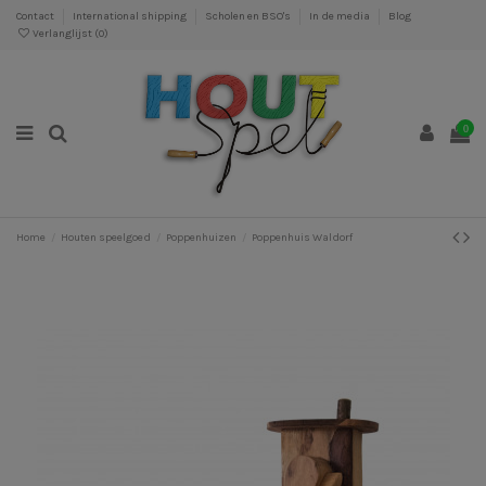
Contact
International shipping
Scholen en BSO's
In de media
Blog
Verlanglijst (
0
)
0
Home
Houten speelgoed
Poppenhuizen
Poppenhuis Waldorf