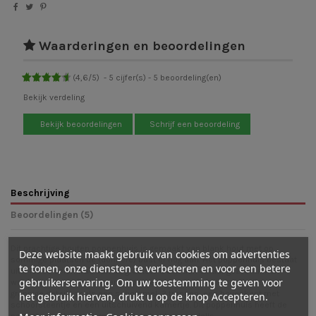
Waarderingen en beoordelingen
(
4,6
/
5
)
-
5
cijfer(s) -
5
beoordeling(en)
Bekijk verdeling
Bekijk beoordelingen
Schrijf een beoordeling
Beschrijving
Beoordelingen (5)
Dit prachtige houten poppenhuis is gemaakt van blank hout met op
Deze website maakt gebruik van cookies om advertenties
sommige plaatsen de (donkere) bast er nog aan. Het poppenhuis bestaat
te tonen, onze diensten te verbeteren en voor een betere
uit 5 losse delen waarvan de grootste 2 zelf aan elkaar gezet kunnen
gebruikerservaring. Om uw toestemming te geven voor
worden met een (bijgeleverde) deuvel. Het poppenhuis heeft allemaal
grappige details zoals een schommel, 2 trappen, een bovenkant met
het gebruik hiervan, drukt u op de knop Accepteren.
schoorsteentje en een uitschuivend kamertje. Dit poppenhuis heeft de