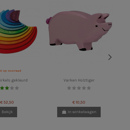
et op voorraad
irkels gekleurd
Varken Holztiger
Au
€ 52,50
€ 10,50
Bekijk
In winkelwagen