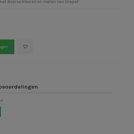
 met diverse kleuren en maten van Grapat
agen
beoordelingen
en