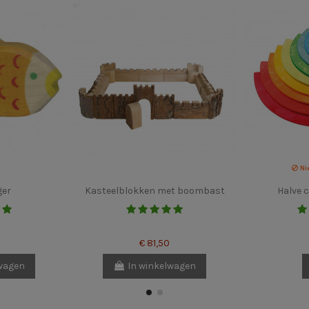
Ni
ger
Kasteelblokken met boombast
Halve c
€ 81,50
lwagen
In winkelwagen