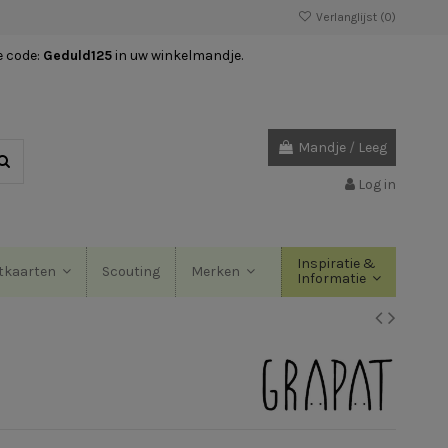
Verlanglijst (
0
)
e code:
Geduld125
in uw winkelmandje.
Mandje
/
Leeg
Log in
Inspiratie &
Scouting
tkaarten
Merken
Informatie