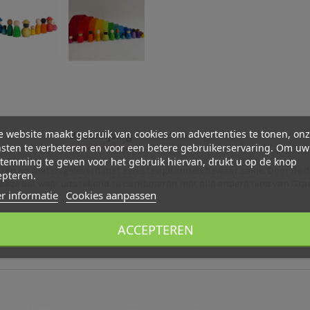
 website maakt gebruik van cookies om advertenties te tonen, on
Beschrijving
Beoordelingen (0)
sten te verbeteren en voor een betere gebruikerservaring. Om uw
temming te geven voor het gebruik hiervan, drukt u op de knop
uren en maten geleverd met een stevige linnen bewaar zakje. Door de d
epteren.
it deze set weer uitstekend te combineren met alle andere nins van Gra
r informatie
Cookies aanpassen
ACCEPTEREN