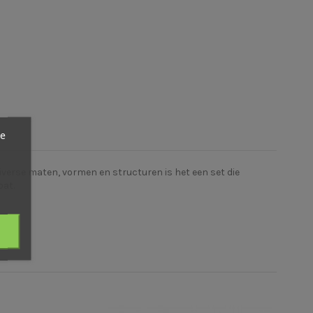
ze
iverse maten, vormen en structuren is het een set die
pat.