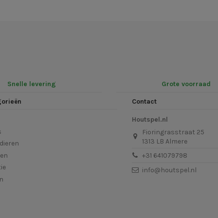
Snelle levering
Grote voorraad
gorieën
Contact
Houtspel.nl
s
Fioringrasstraat 25
1313 LB Almere
dieren
len
+31 641079798
ie
info@houtspel.nl
en