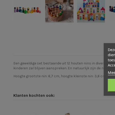
Deze
dien
toes
Een geweldige set bestaande uit 12 houten nins in diverse kle
Acc
kinderen zal blijven aanspreken. En natuurlijk zijn de nins u
Mee
Hoogte grootste nin: 6,7 cm, hoogte kleinste nin: 3,6 cm
Klanten kochten ook: