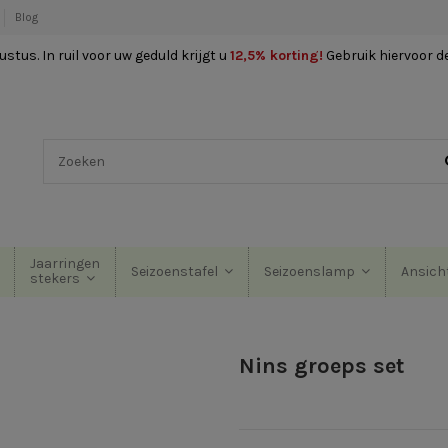
Blog
stus. In ruil voor uw geduld krijgt u
12,5% korting
!
Gebruik hiervoor d
Jaarringen
Seizoenstafel
Seizoenslamp
Ansich
stekers
Nins groeps set