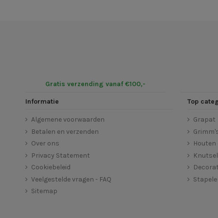
Gratis verzending vanaf €100,-
Informatie
Top cate
Algemene voorwaarden
Grapat
Betalen en verzenden
Grimm'
Over ons
Houten 
Privacy Statement
Knutse
Cookiebeleid
Decorat
Veelgestelde vragen - FAQ
Stapel
Sitemap