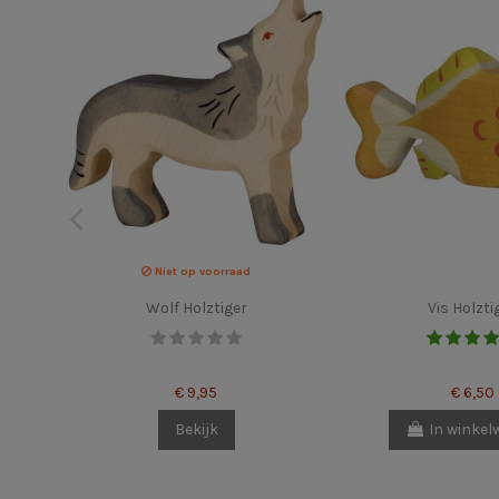
Niet op voorraad
Wolf Holztiger
Vis Holzti
€ 9,95
€ 6,50
Bekijk
In winke