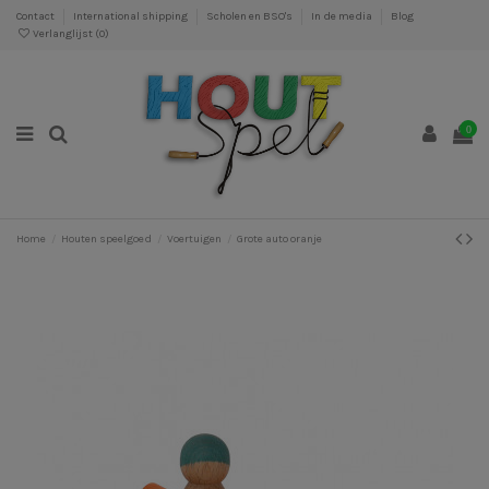
Contact
International shipping
Scholen en BSO's
In de media
Blog
Verlanglijst (
0
)
0
Home
Houten speelgoed
Voertuigen
Grote auto oranje