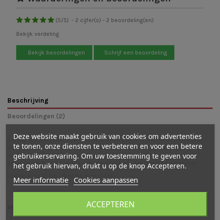
(
5
/
5
)
-
2
cijfer(s) -
2
beoordeling(en)
Bekijk verdeling
Bekijk beoordelingen
Schrijf een beoordeling
Beschrijving
Beoordelingen (2)
Deze website maakt gebruik van cookies om advertenties
Deze grote oranje auto van Grimm's wordt geleverd met twee poppetjes,
te tonen, onze diensten te verbeteren en voor een betere
een van licht hout en een van donker hout. De auto rijdt met zijn houten
gebruikerservaring. Om uw toestemming te geven voor
wielen moeiteloos over elke ondergrond en de poppetjes stappen heel
graag uit om bij alles wat je gebouwd hebt een kijkje te komen nemen.
het gebruik hiervan, drukt u op de knop Accepteren.
Lengte auto: 13 cm, Breedte auto: 7 cm
Meer informatie
Cookies aanpassen
ACCEPTEREN
Mogelijk vind je ook leuk