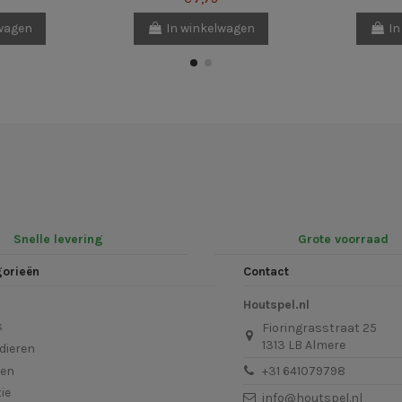
lwagen
In winkelwagen
In
Snelle levering
Grote voorraad
gorieën
Contact
Houtspel.nl
s
Fioringrasstraat 25
1313 LB Almere
dieren
len
+31 641079798
ie
info@houtspel.nl