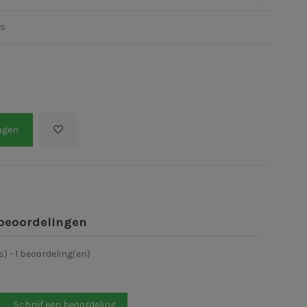
's
agen
beoordelingen
s) -
1
beoordeling(en)
Schrijf een beoordeling