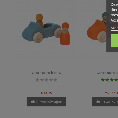
Deze
dien
toes
Acc
Mee
Grote auto blauw
Grote auto o
€ 19,95
€ 20,50
In winkelwagen
In winke