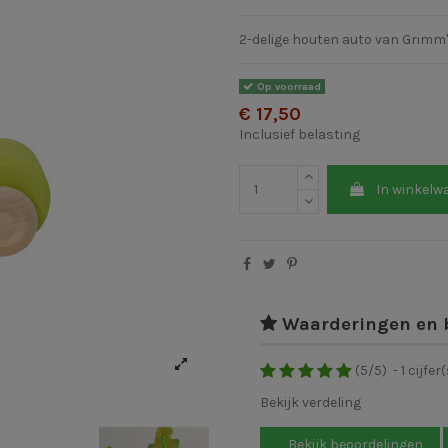
2-delige houten auto van Grimm
Op voorraad
€ 17,50
Inclusief belasting
In winkelw
Waarderingen en 
(
5
/
5
)
-
1
cijfer(
Bekijk verdeling
Bekijk beoordelingen