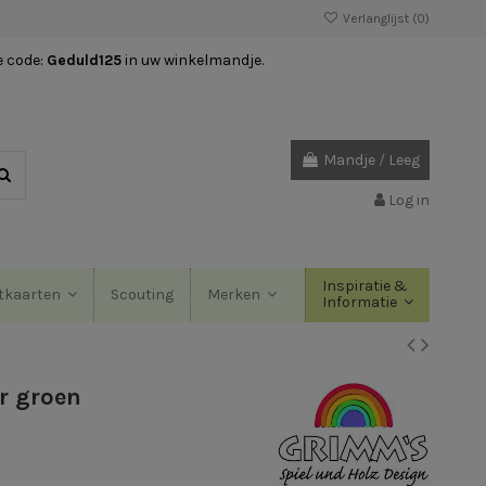
Verlanglijst (
0
)
e code:
Geduld125
in uw winkelmandje.
Mandje
/
Leeg
Log in
Inspiratie &
Scouting
tkaarten
Merken
Informatie
r groen