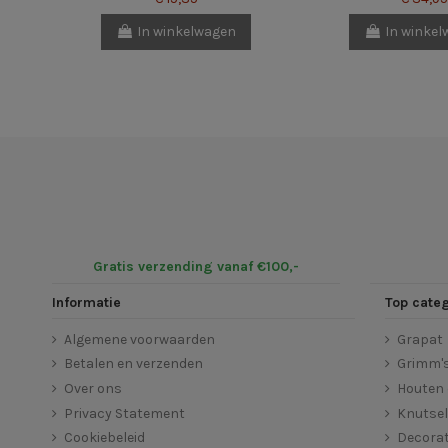
In winkelwagen
In winke
Gratis verzending vanaf €100,-
Informatie
Top cate
Algemene voorwaarden
Grapat
Betalen en verzenden
Grimm'
Over ons
Houten 
Privacy Statement
Knutse
Cookiebeleid
Decorat