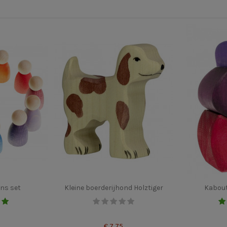
ns set
Kleine boerderijhond Holztiger
Kabout
€ 7,75