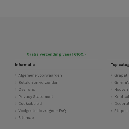
Gratis verzending vanaf €100,-
Informatie
Top cate
Algemene voorwaarden
Grapat
Betalen en verzenden
Grimm'
Over ons
Houten 
Privacy Statement
Knutse
Cookiebeleid
Decorat
Veelgestelde vragen - FAQ
Stapel
Sitemap