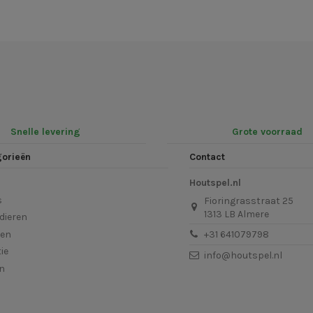
Snelle levering
Grote voorraad
gorieën
Contact
Houtspel.nl
s
Fioringrasstraat 25
1313 LB Almere
dieren
len
+31 641079798
ie
info@houtspel.nl
en