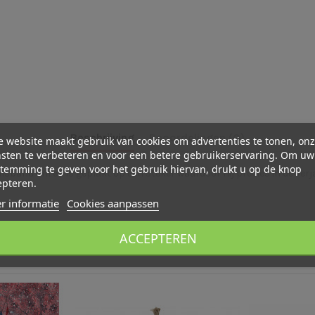
Beschrijving
Beoordelingen (0)
 website maakt gebruik van cookies om advertenties te tonen, on
sten te verbeteren en voor een betere gebruikerservaring. Om uw
temming te geven voor het gebruik hiervan, drukt u op de knop
sband om en is geplakt op een steker waardoor hij precies in de verj
epteren.
r informatie
Cookies aanpassen
ACCEPTEREN