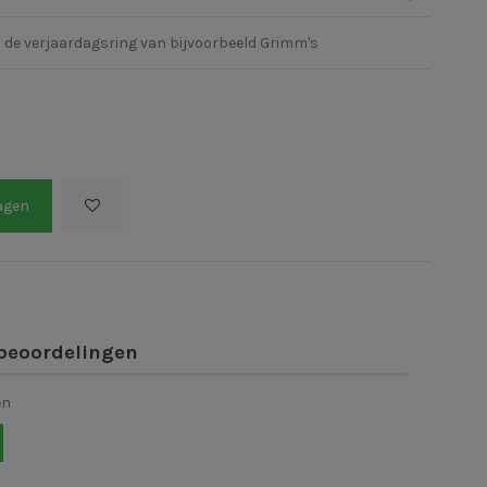
n de verjaardagsring van bijvoorbeeld Grimm's
agen
beoordelingen
en