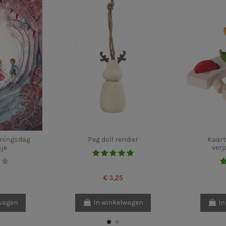
oningsdag
Peg doll rendier
Kaart
sje
verj
€ 3,25
lwagen
In winkelwagen
In