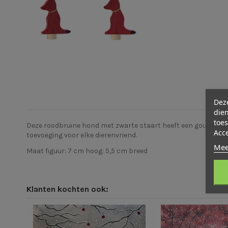
Deze
dien
toes
Deze roodbruine hond met zwarte staart heeft een gouden hal
Acc
toevoeging voor elke dierenvriend.
Mee
Maat figuur: 7 cm hoog: 5,5 cm breed
Klanten kochten ook: