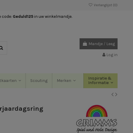
Verlanglijst (
0
)
e code:
Geduld125
in uw winkelmandje.
Mandje
/
Leeg
Log in
Inspiratie &
Scouting
tkaarten
Merken
Informatie
erjaardagsring