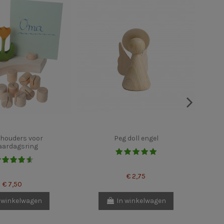
houders voor
Peg doll engel
aardagsring
€ 2,75
€ 7,50
 winkelwagen
In winkelwagen