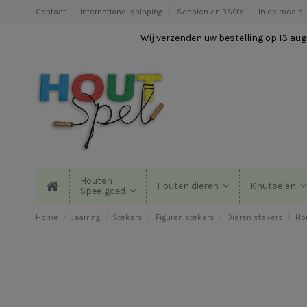
Contact
International shipping
Scholen en BSO's
In de media
Wij verzenden uw bestelling op 13 augu
Houten
Houten dieren
Knutselen
Speelgoed
Home
Jaarring
Stekers
Figuren stekers
Dieren stekers
Ho