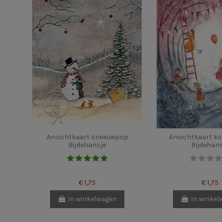
Ansichtkaart sneeuwpop
Ansichtkaart k
Bijdehansje
Bijdehan
€ 1,75
€ 1,75
In winkelwagen
In winke