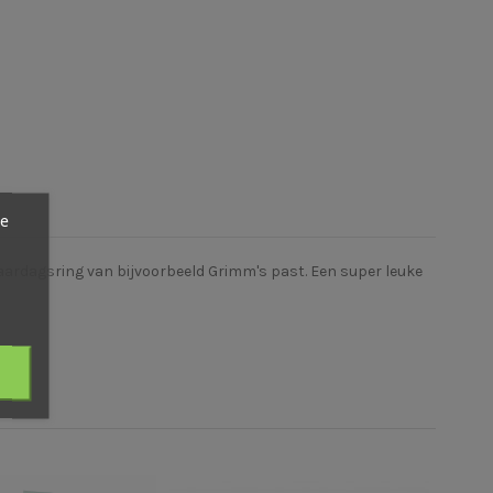
ze
aardagsring van bijvoorbeeld Grimm's past. Een super leuke