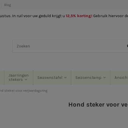
Blog
stus. In ruil voor uw geduld krijgt u
12,5% korting
!
Gebruik hiervoor d
Jaarringen
Seizoenstafel
Seizoenslamp
Ansich
stekers
nd steker voor verjaardagsring
Hond steker voor v